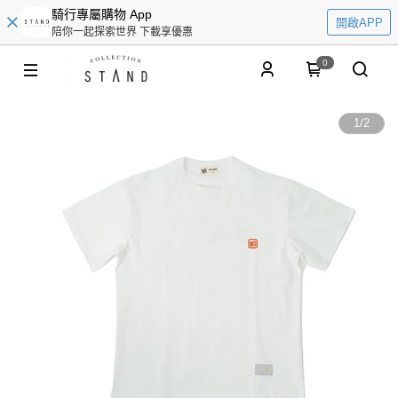
騎行專屬購物 App
開啟APP
陪你一起探索世界 下載享優惠
0
1
/
2