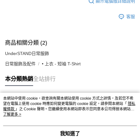
顯示電腦版詳細說明
客服
商品相關分類 (2)
UnderSTAND日常服飾
日常服飾及配件
• 上衣 - 短袖 T-Shirt
本分類熱銷
全站排行
本網站中使用 cookie，欲查詢有關本網站使用 cookie 方式之詳情，及若您不希
熱門標籤
望在電腦上使用 cookie 時應如何變更電腦的 cookie 設定，請參閱本網站「
隱私
權條款
」之 Cookie 聲明。您繼續使用本網站即表示您同意本公司得按本網站使
用條款之 Cookie 聲明使用 cookie。
了解更多 >
我知道了