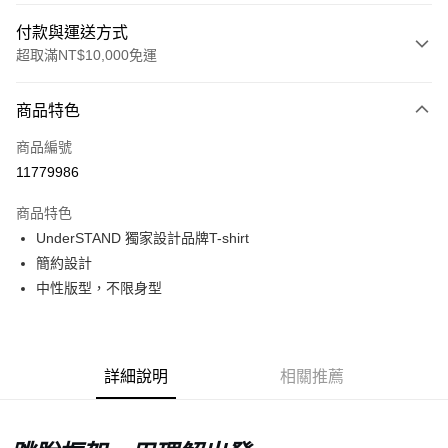
付款與運送方式
超取滿NT$10,000免運
付款方式
商品特色
信用卡一次付款
商品編號
超商取貨付款
11779986
LINE Pay
商品特色
Apple Pay
UnderSTAND 獨家設計品牌T-shirt
簡約設計
Google Pay
中性版型，不限身型
運送方式
全家店到店
詳細說明
相關推薦
每筆NT$80，滿NT$10,000(含以上)免運費
付款後全家取貨
每筆NT$80，滿NT$10,000(含以上)免運費