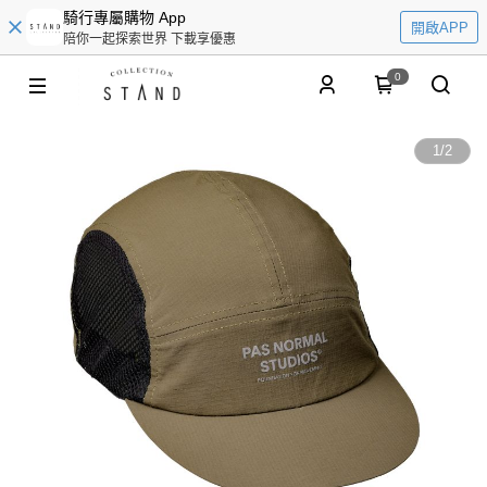
騎行專屬購物 App
開啟APP
陪你一起探索世界 下載享優惠
0
1
/
2