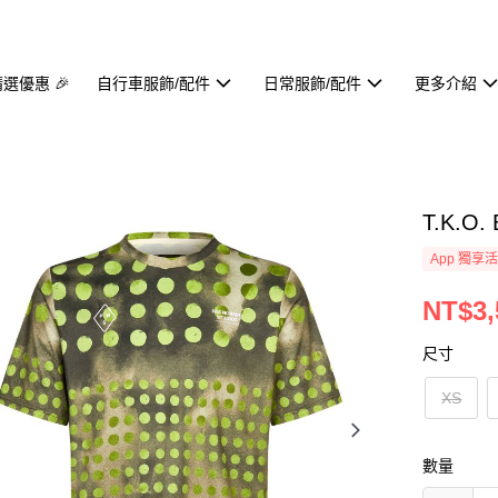
精選優惠 🎉
自行車服飾/配件
日常服飾/配件
更多介紹
T.K.O.
App 獨享
NT$3,
尺寸
XS
數量