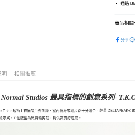
運送方式
通過 Bl
全家店到
每筆NT$8
商品相關分
付款後全
Pas Norma
分享
每筆NT$8
日常服飾
7-11店到
每筆NT$8
付款後7-1
說明
相關推薦
每筆NT$8
宅配
s Normal Studios 最具指標的創意系列- T.K.O
每筆NT$1
輕量 DELTAPEA
ce T-shirt短袖上衣
無論戶外訓練、室內健身或跑步都十分適合。
虎添翼
。T 恤版型為微寬鬆剪裁，提供高度舒適感。