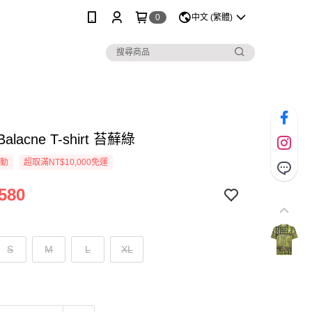
0
中文 (繁體)
 Balacne T-shirt 苔蘚綠
活動
超取滿NT$10,000免運
580
S
M
L
XL