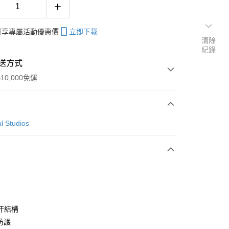
帳可享專屬活動優惠價
立即下載
清除
紀錄
送方式
10,000免運
次付款
l Studios
付款
y
汗結構
 防護