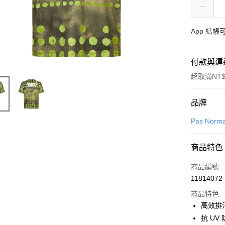
App 結
付款與運
超取滿NT$
付款方式
品牌
信用卡一
Pas Norma
超商取貨
商品特色
LINE Pay
商品編號
Apple Pay
11814072
商品特色
Google Pa
高效排
抗 UV