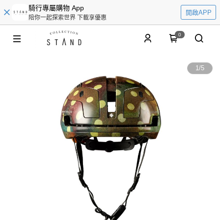
騎行專屬購物 App
開啟APP
陪你一起探索世界 下載享優惠
0
1
/
5