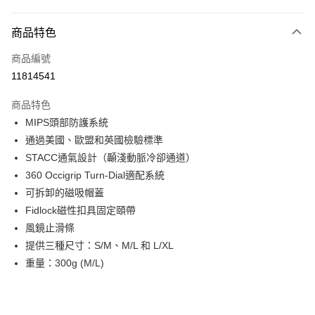
超商取貨付款
商品特色
LINE Pay
商品編號
Apple Pay
11814541
Google Pay
商品特色
運送方式
MIPS頭部防護系統
通過美國、歐盟和英國檢驗標準
全家店到店
STACC通氣設計（顳淺動脈冷卻通道）
每筆NT$80，滿NT$10,000(含以上)免運費
360 Occigrip Turn-Dial適配系統
付款後全家取貨
可拆卸的磁吸帽蓋
每筆NT$80，滿NT$10,000(含以上)免運費
Fidlock磁性扣具固定頤帶
風鏡止滑條
7-11店到店
提供三種尺寸：S/M、M/L 和 L/XL
每筆NT$80，滿NT$10,000(含以上)免運費
重量：300g (M/L)
付款後7-11取貨
每筆NT$80，滿NT$10,000(含以上)免運費