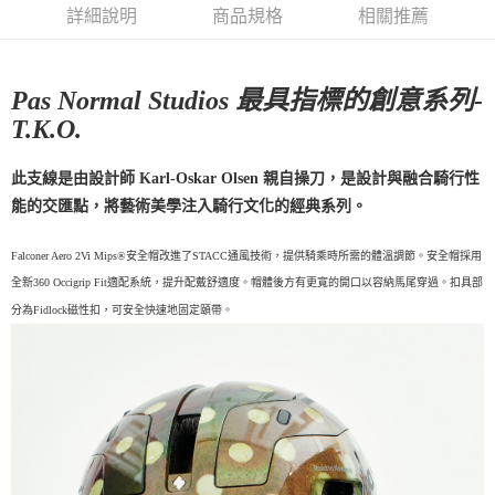
宅配
詳細說明
商品規格
相關推薦
每筆NT$130，滿NT$10,000(含以上)免運費
宅配 - 安全帽
Pas Normal Studios 最具指標的創意系列-
每筆NT$170
T.K.O.
此支線是由設計師 Karl-Oskar Olsen 親自操刀，是設計與融合騎行性
能的交匯點，將藝術美學注入騎行文化的經典系列。
Falconer Aero 2Vi Mips®安全帽改進了STACC通風技術，提供騎乘時所需的體溫調節。安全帽採用
全新360 Occigrip Fit適配系統，提升配戴舒適度。帽體後方有更寬的開口以容納馬尾穿過。扣具部
分為Fidlock磁性扣，可安全快速地固定頤帶。