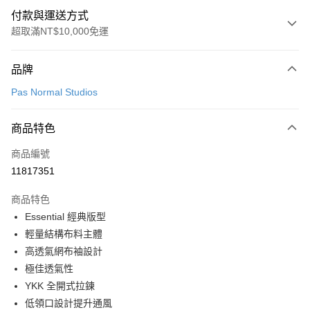
付款與運送方式
超取滿NT$10,000免運
付款方式
品牌
信用卡一次付款
Pas Normal Studios
超商取貨付款
商品特色
LINE Pay
商品編號
Apple Pay
11817351
Google Pay
商品特色
運送方式
Essential 經典版型
輕量結構布料主體
全家店到店
高透氣網布袖設計
每筆NT$80，滿NT$10,000(含以上)免運費
極佳透氣性
付款後全家取貨
YKK 全開式拉鍊
每筆NT$80，滿NT$10,000(含以上)免運費
低領口設計提升通風