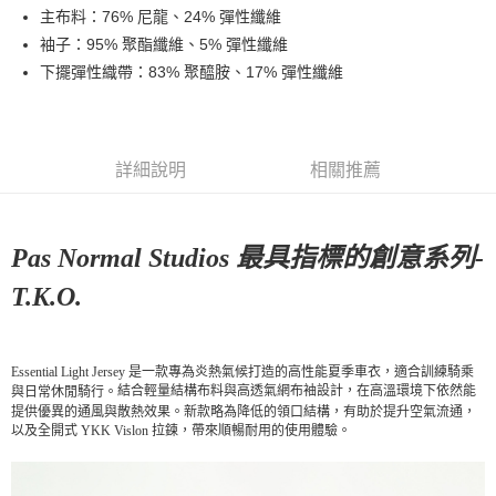
主布料：76% 尼龍、24% 彈性纖維
7-11店到店
袖子：95% 聚酯纖維、5% 彈性纖維
每筆NT$80，滿NT$10,000(含以上)免運費
下擺彈性織帶：83% 聚醯胺、17% 彈性纖維
付款後7-11取貨
每筆NT$80，滿NT$10,000(含以上)免運費
宅配
詳細說明
相關推薦
每筆NT$130，滿NT$10,000(含以上)免運費
Pas Normal Studios 最具指標的創意系列-
T.K.O.
Essential Light Jersey 是一款專為炎熱氣候打造的高性能夏季車衣，適合訓練騎乘
結合輕量結構布料與高透氣網布袖設計，在高溫環境下依然能
與日常休閒騎行。
提供優異的通風與散熱效果。新款
略為降低的領口結構，有助於提升空氣流通，
以及全開式 YKK Vislon 拉鍊，帶來順暢耐用的使用體驗。