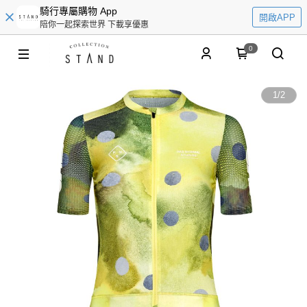
騎行專屬購物 App
開啟APP
陪你一起探索世界 下載享優惠
0
1
/
2