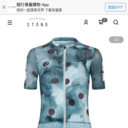
騎行專屬購物 App
開啟APP
陪你一起探索世界 下載享優惠
0
1
/
2