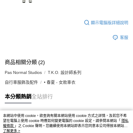
顯示電腦版詳細說明
客服
商品相關分類 (2)
Pas Normal Studios
T.K.O. 設計師系列
自行車服飾及配件
• 春夏 - 女款車衣
本分類熱銷
全站排行
本網站中使用 cookie，欲查詢有關本網站使用 cookie 方式之詳情，及若您不希
熱門標籤
望在電腦上使用 cookie 時應如何變更電腦的 cookie 設定，請參閱本網站「
隱私
權條款
」之 Cookie 聲明。您繼續使用本網站即表示您同意本公司得按本網站使
用條款之 Cookie 聲明使用 cookie。
了解更多 >