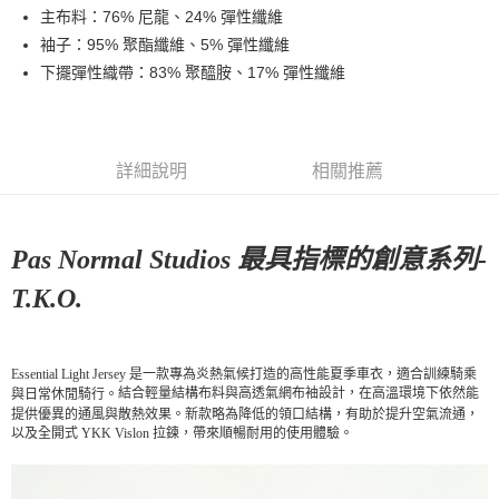
主布料：76% 尼龍、24% 彈性纖維
7-11店到店
袖子：95% 聚酯纖維、5% 彈性纖維
每筆NT$80，滿NT$10,000(含以上)免運費
下擺彈性織帶：83% 聚醯胺、17% 彈性纖維
付款後7-11取貨
每筆NT$80，滿NT$10,000(含以上)免運費
宅配
詳細說明
相關推薦
每筆NT$130，滿NT$10,000(含以上)免運費
Pas Normal Studios 最具指標的創意系列-
T.K.O.
Essential Light Jersey 是一款專為炎熱氣候打造的高性能夏季車衣，適合訓練騎乘
結合輕量結構布料與高透氣網布袖設計，在高溫環境下依然能
與日常休閒騎行。
提供優異的通風與散熱效果。新款
略為降低的領口結構，有助於提升空氣流通，
以及全開式 YKK Vislon 拉鍊，帶來順暢耐用的使用體驗。