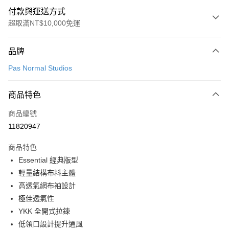
付款與運送方式
超取滿NT$10,000免運
付款方式
品牌
信用卡一次付款
Pas Normal Studios
超商取貨付款
商品特色
LINE Pay
商品編號
Apple Pay
11820947
Google Pay
商品特色
運送方式
Essential 經典版型
輕量結構布料主體
全家店到店
高透氣網布袖設計
每筆NT$80，滿NT$10,000(含以上)免運費
極佳透氣性
付款後全家取貨
YKK 全開式拉鍊
每筆NT$80，滿NT$10,000(含以上)免運費
低領口設計提升通風