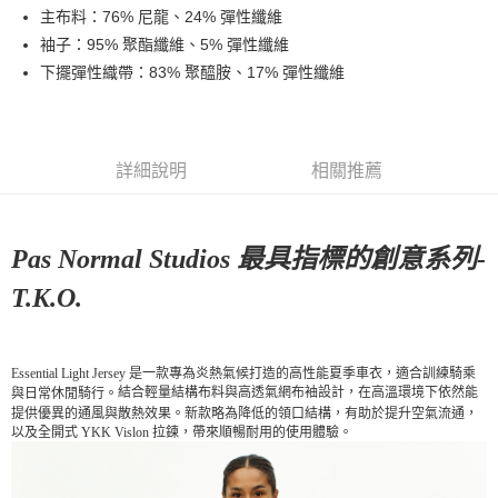
主布料：76% 尼龍、24% 彈性纖維
7-11店到店
袖子：95% 聚酯纖維、5% 彈性纖維
每筆NT$80，滿NT$10,000(含以上)免運費
下擺彈性織帶：83% 聚醯胺、17% 彈性纖維
付款後7-11取貨
每筆NT$80，滿NT$10,000(含以上)免運費
宅配
詳細說明
相關推薦
每筆NT$130，滿NT$10,000(含以上)免運費
Pas Normal Studios 最具指標的創意系列-
T.K.O.
Essential Light Jersey 是一款專為炎熱氣候打造的高性能夏季車衣，適合訓練騎乘
結合輕量結構布料與高透氣網布袖設計，在高溫環境下依然能
與日常休閒騎行。
提供優異的通風與散熱效果。新款
略為降低的領口結構，有助於提升空氣流通，
以及全開式 YKK Vislon 拉鍊，帶來順暢耐用的使用體驗。