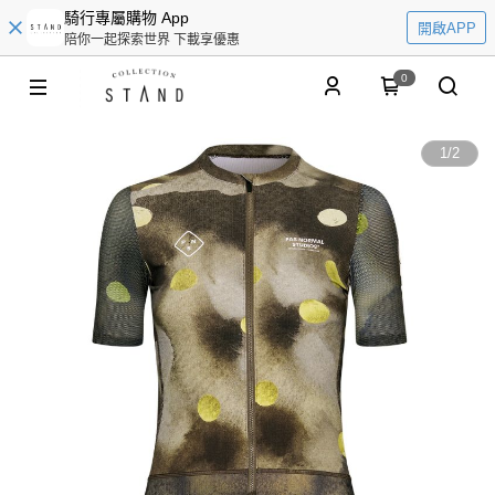
騎行專屬購物 App
開啟APP
陪你一起探索世界 下載享優惠
0
1
/
2