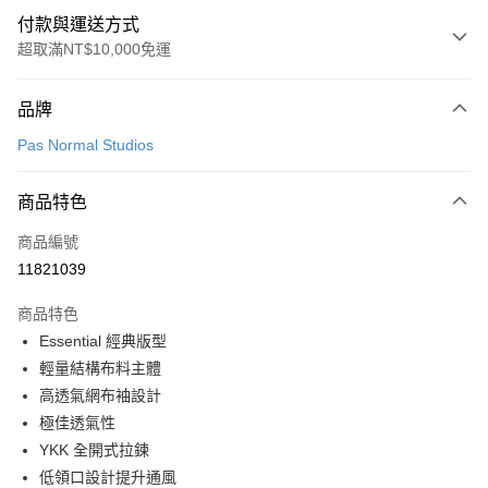
付款與運送方式
超取滿NT$10,000免運
付款方式
品牌
信用卡一次付款
Pas Normal Studios
超商取貨付款
商品特色
LINE Pay
商品編號
Apple Pay
11821039
Google Pay
商品特色
運送方式
Essential 經典版型
輕量結構布料主體
全家店到店
高透氣網布袖設計
每筆NT$80，滿NT$10,000(含以上)免運費
極佳透氣性
付款後全家取貨
YKK 全開式拉鍊
每筆NT$80，滿NT$10,000(含以上)免運費
低領口設計提升通風