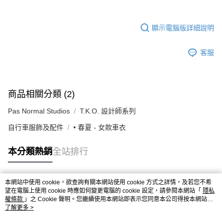
顯示電腦版詳細說明
客服
商品相關分類 (2)
Pas Normal Studios
T.K.O. 設計師系列
自行車服飾及配件
• 春夏 - 女款車衣
本分類熱銷
全站排行
本網站中使用 cookie，欲查詢有關本網站使用 cookie 方式之詳情，及若您不希
熱門標籤
望在電腦上使用 cookie 時應如何變更電腦的 cookie 設定，請參閱本網站「
隱私
權條款
」之 Cookie 聲明。您繼續使用本網站即表示您同意本公司得按本網站使
用條款之 Cookie 聲明使用 cookie。
了解更多 >