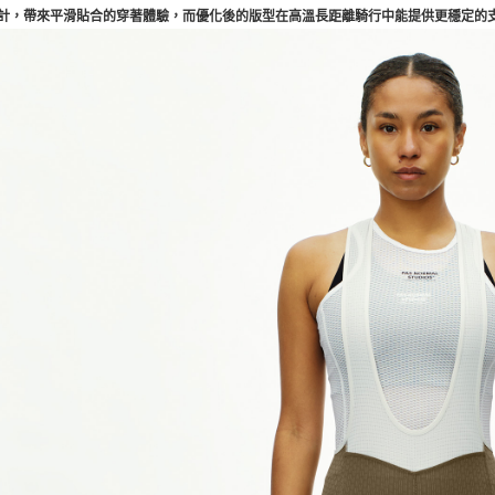
計，帶來平滑貼合的穿著體驗，而優化後的版型在高溫長距離騎行中能提供更穩定的