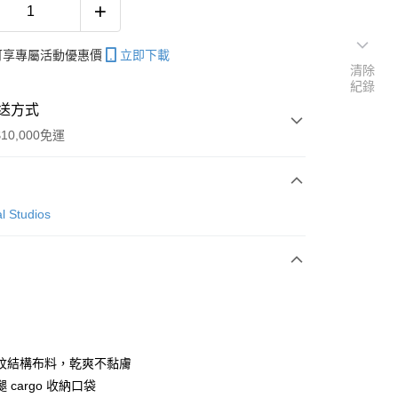
帳可享專屬活動優惠價
立即下載
清除
紀錄
送方式
10,000免運
次付款
l Studios
付款
y
紋結構布料，乾爽不黏膚
 cargo 收納口袋