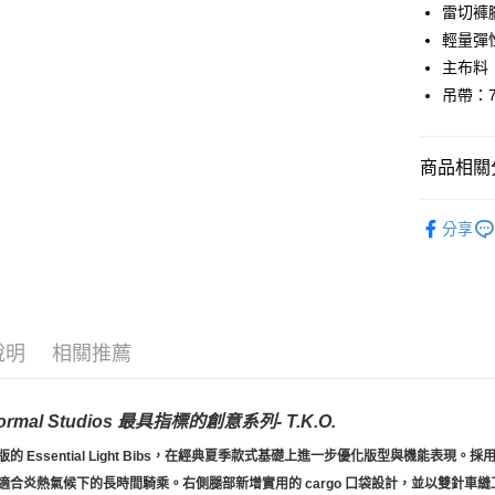
運送方式
雷切褲
輕量彈
全家店到
主布料：
每筆NT$8
吊帶：7
付款後全
每筆NT$8
商品相關分
7-11店到
Pas Norma
每筆NT$8
分享
自行車服
付款後7-1
每筆NT$8
宅配
說明
相關推薦
每筆NT$1
Normal Studios 最具指標的創意系列- T.K.O.
的 Essential Light Bibs，在經典夏季款式基礎上進一步優化版型與機能表現。
採
適合炎熱氣候下的長時間騎乘。
右側腿部新增實用的 cargo 口袋設計，並以雙針