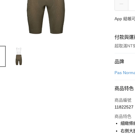
App 結
付款與運
超取滿NT$
付款方式
品牌
信用卡一
Pas Norma
超商取貨
商品特色
LINE Pay
商品編號
Apple Pay
11822527
商品特色
Google Pa
細緻條
右側大腿