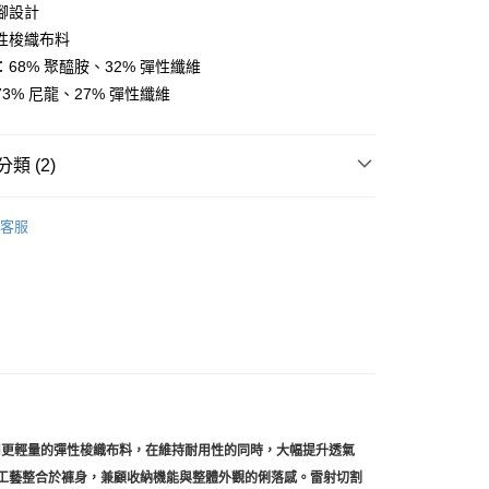
腳設計
性梭織布料
店
68% 聚醯胺、32% 彈性纖維
0，滿NT$10,000(含以上)免運費
3% 尼龍、27% 彈性纖維
家取貨
0，滿NT$10,000(含以上)免運費
類 (2)
店
l Studios
T.K.O. 設計師系列
0，滿NT$10,000(含以上)免運費
客服
飾及配件
• 春夏 - 女款車褲
1取貨
0，滿NT$10,000(含以上)免運費
30，滿NT$10,000(含以上)免運費
用更輕量的彈性梭織布料，在維持耐用性的同時，大幅提升透氣
車縫工藝整合於褲身，兼顧收納機能與整體外觀的俐落感。雷射切割