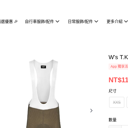
精選優惠 🎉
自行車服飾/配件
日常服飾/配件
更多介紹
W's T.
App 獨享
NT$11
尺寸
XXS
數量