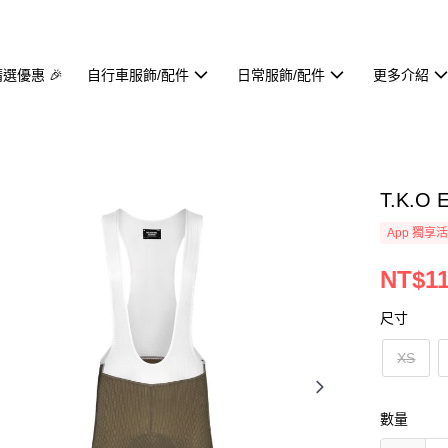
精選優惠 🎉
自行車服飾/配件
日常服飾/配件
更多介紹
T.K.O 
App 獨享
NT$11
尺寸
XS
數量