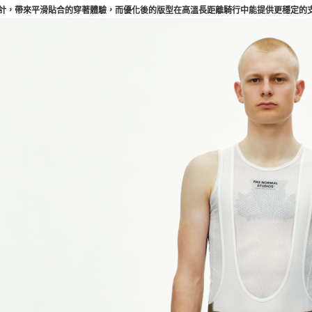
計，帶來平滑貼合的穿著體驗，而優化後的版型在高溫長距離騎行中能提供更穩定的