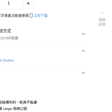
帳可享專屬活動優惠價
立即下載
清除
紀錄
送方式
10,000免運
次付款
l Studios
付款
y
紋結構布料，乾爽不黏膚
 cargo 收納口袋