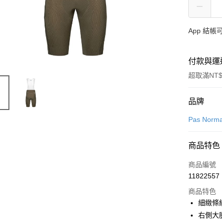
App 結
付款與運
超取滿NT$
付款方式
品牌
信用卡一
Pas Norma
超商取貨
商品特色
LINE Pay
商品編號
Apple Pay
11822557
商品特色
Google Pa
細緻條
右側大腿