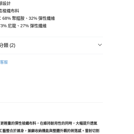
腳設計
性梭織布料
店
68% 聚醯胺、32% 彈性纖維
0，滿NT$10,000(含以上)免運費
3% 尼龍、27% 彈性纖維
家取貨
0，滿NT$10,000(含以上)免運費
類 (2)
店
l Studios
T.K.O. 設計師系列
0，滿NT$10,000(含以上)免運費
客服
飾及配件
• 春夏 - 男款車褲
1取貨
0，滿NT$10,000(含以上)免運費
30，滿NT$10,000(含以上)免運費
用更輕量的彈性梭織布料，在維持耐用性的同時，大幅提升透氣
車縫工藝整合於褲身，兼顧收納機能與整體外觀的俐落感。雷射切割