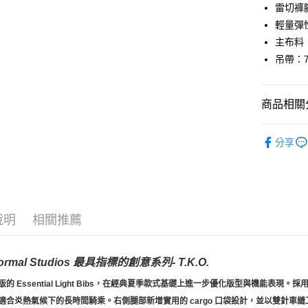
運送方式
雷切褲
輕量彈
全家店到
主布料：
每筆NT$8
吊帶：7
付款後全
每筆NT$8
商品相關分
7-11店到
Pas Norma
每筆NT$8
分享
自行車服
付款後7-1
每筆NT$8
宅配
說明
相關推薦
每筆NT$1
Normal Studios 最具指標的創意系列- T.K.O.
的 Essential Light Bibs，在經典夏季款式基礎上進一步優化版型與機能表現。
採
適合炎熱氣候下的長時間騎乘。
右側腿部新增實用的 cargo 口袋設計，並以雙針