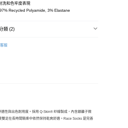
耐洗和色牢度表現
% Recycled Polyamide, 3% Elastane
店
0，滿NT$10,000(含以上)免運費
類 (2)
家取貨
0，滿NT$10,000(含以上)免運費
l Studios
PAS 車隊系列
客服
店
飾及配件
• 配件 - 車襪、鞋套及卡鞋
0，滿NT$10,000(含以上)免運費
1取貨
0，滿NT$10,000(含以上)免運費
30，滿NT$10,000(含以上)免運費
舒適性與出色耐用度。
採用 Q-Skin® 紗線製成，內含銀離子微
足在長時間騎乘中依然保持乾爽舒適。Race Socks 是完善