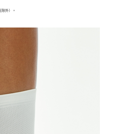
疵除外）
。