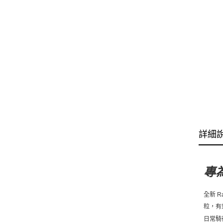
詳細
專
全新
R
粒，有
日常騎