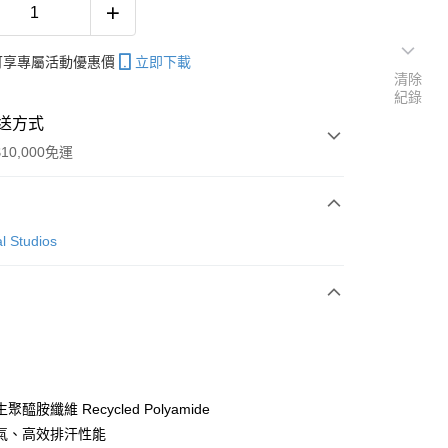
帳可享專屬活動優惠價
立即下載
清除
紀錄
送方式
10,000免運
次付款
l Studios
付款
y
醯胺纖維 Recycled Polyamide
氣、高效排汗性能