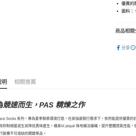
運送方式
優異的
面料： 97
全家店到
每筆NT$8
商品相關分
付款後全
每筆NT$8
Pas Norma
分享
7-11店到
自行車服
每筆NT$8
付款後7-1
每筆NT$8
說明
相關推薦
宅配
每筆NT$1
為競速而生，PAS 精煉之作
ace Socks
系列，
專為夏季騎乘環境打造，在高強度騎行需求下，依然能提供優異的
效抑制細菌滋生並降低異味產生。襪身以 piqué 珠地織法編織，提升整體透氣性能，使雙
行裝備不可或缺的關鍵單品。