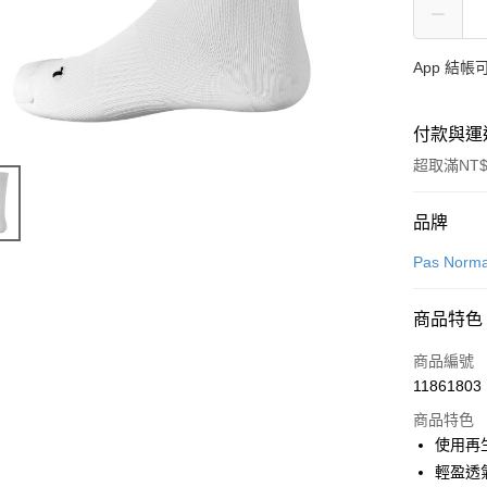
App 結
付款與運
超取滿NT$
付款方式
品牌
信用卡一
Pas Norma
超商取貨
商品特色
LINE Pay
商品編號
Apple Pay
11861803
商品特色
Google Pa
使用再生聚
輕盈透