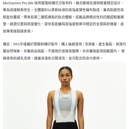
宅配
Mechanism Pro Bib 採用進階結構式分區布料，融合壓縮支撐與輕量穩定設計，
專為高速騎乘而生。
主體面料以柔軟絲滑的高強度彈性織布製成，兼具耐磨性與
每筆NT$130，滿NT$10,000(含以上)免運費
輕盈包覆感，帶來如第二層肌膚般的貼合體驗。
搭載品牌標誌性的四層超輕量襯
墊，經過位置與厚度優化，提供長距離與高強度騎乘中穩定的支撐與舒適度，成
就專業級競速表現。
備註：PAS字樣屬於膠膜熱轉印製作，購入後經使用 / 洗滌後，產生龜裂、剝落均
屬自然現象，非屬商品瑕疵，不適用於退換貨服務，亦非屬瑕疵保固範圍內。
車
褲使用前請先洗滌，建議深淺色分開清洗，並可配合防染巾使用。