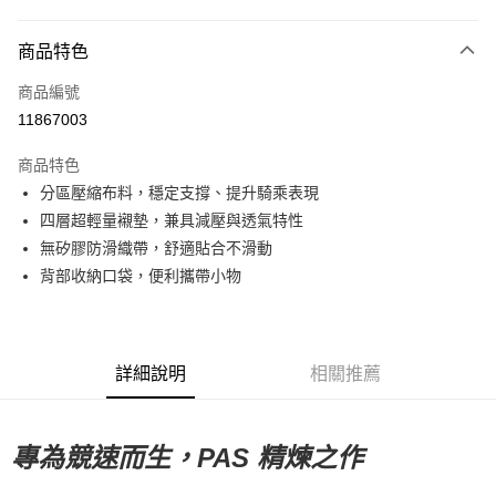
超商取貨付款
商品特色
LINE Pay
商品編號
Apple Pay
11867003
Google Pay
商品特色
運送方式
分區壓縮布料，穩定支撐、提升騎乘表現
四層超輕量襯墊，兼具減壓與透氣特性
全家店到店
無矽膠防滑織帶，舒適貼合不滑動
每筆NT$80，滿NT$10,000(含以上)免運費
背部收納口袋，便利攜帶小物
付款後全家取貨
每筆NT$80，滿NT$10,000(含以上)免運費
7-11店到店
詳細說明
相關推薦
每筆NT$80，滿NT$10,000(含以上)免運費
付款後7-11取貨
專為競速而生，PAS 精煉之作
每筆NT$80，滿NT$10,000(含以上)免運費