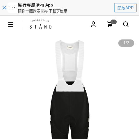
騎行專屬購物 App
開啟APP
陪你一起探索世界 下載享優惠
0
1
/
2