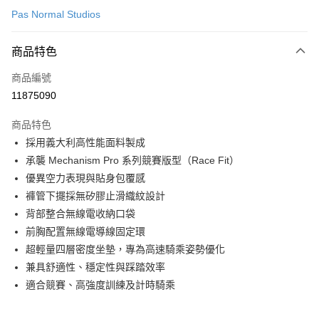
Pas Normal Studios
超商取貨付款
商品特色
LINE Pay
商品編號
Apple Pay
11875090
Google Pay
商品特色
運送方式
採用義大利高性能面料製成
承襲 Mechanism Pro 系列競賽版型（Race Fit）
全家店到店
優異空力表現與貼身包覆感
每筆NT$80，滿NT$10,000(含以上)免運費
褲管下擺採無矽膠止滑織紋設計
付款後全家取貨
背部整合無線電收納口袋
每筆NT$80，滿NT$10,000(含以上)免運費
前胸配置無線電導線固定環
超輕量四層密度坐墊，專為高速騎乘姿勢優化
7-11店到店
兼具舒適性、穩定性與踩踏效率
每筆NT$80，滿NT$10,000(含以上)免運費
適合競賽、高強度訓練及計時騎乘
付款後7-11取貨