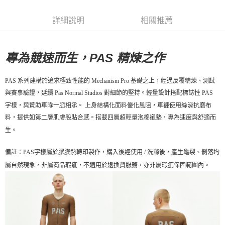
每筆NT$80，滿NT$10,000(含以上)免運費
宅配
詳細說明
相關推薦
每筆NT$130，滿NT$10,000(含以上)免運費
專為競速而生，PAS 精煉之作
PAS 系列建構於追求極致性能的 Mechanism Pro 基礎之上，經過反覆精煉、測試
與賽事驗證，延續 Pas Normal Studios 對細節的堅持。輕量設計搭配標誌性 PAS
字樣，與贊助車隊一脈相承。
上身結構化面料優化風阻，車褲使用絲滑抗磨布
料，提供如第二層肌膚般貼合感。搭載四層超輕量泡棉襯墊，專為速度與舒適而
生。
備註：PAS字樣屬於膠膜熱轉印製作，購入後經使用 / 洗滌後，產生龜裂、剝落均
屬自然現象，非屬商品瑕疵，不適用於退換貨服務，亦非屬瑕疵保固範圍內。