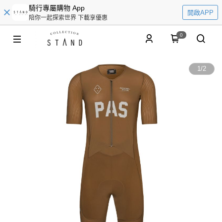
騎行專屬購物 App
開啟APP
陪你一起探索世界 下載享優惠
0
1
/
2