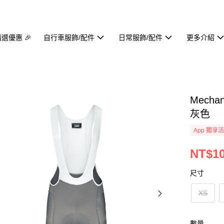
精選優惠 🎉
自行車服飾/配件
日常服飾/配件
更多介紹
Mechan
灰色
App 獨享
NT$10
尺寸
XS
數量