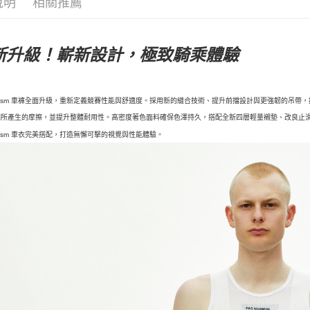
說明
相關推薦
新升級！嶄新設計，極致騎乘體驗
anism 車褲全面升級，重新定義競賽性能與舒適度。採用新的縫合技術、提升前擋設計與更強韌的吊
觸所產生的摩擦，並提升整體耐用性。高密度著色面料確保色澤持久，搭配全新四層輕量襯墊、改良止
anism 車衣完美搭配，打造無懈可擊的視覺與性能體驗。