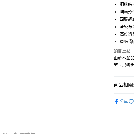
網狀結
運送方式
鋸齒形
四層超
全家店到
全染布
每筆NT$8
高度透
付款後全
82% 
每筆NT$8
銷售重點
由於本產
7-11店到
著，以避
每筆NT$8
付款後7-1
商品相關分
每筆NT$8
Pas Norma
宅配
分享
每筆NT$1
自行車服