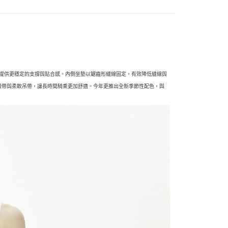
帶，提供更穩定的支撐與貼合感。內側坐墊以鋸齒形縫線固定，有效降低縫線與
滑帶與柔軟吊帶，讓長時間騎乘更加舒適。今年更推出全新季節性配色，與