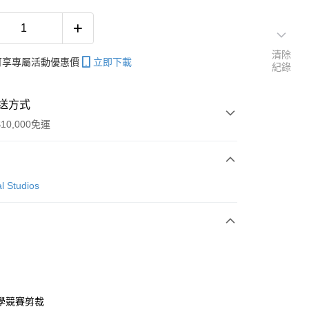
清除
帳可享專屬活動優惠價
立即下載
紀錄
送方式
10,000免運
次付款
l Studios
付款
y
學競賽剪裁