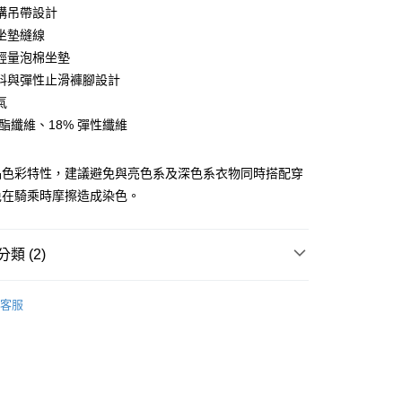
構吊帶設計
坐墊縫線
輕量泡棉坐墊
店
料與彈性止滑褲腳設計
0，滿NT$10,000(含以上)免運費
氣
家取貨
聚酯纖維、18% 彈性纖維
0，滿NT$10,000(含以上)免運費
品色彩特性，建議避免與亮色系及深色系衣物同時搭配穿
店
免在騎乘時摩擦造成染色。
0，滿NT$10,000(含以上)免運費
1取貨
類 (2)
0，滿NT$10,000(含以上)免運費
l Studios
Mechanism SS 春夏全系列
客服
30，滿NT$10,000(含以上)免運費
飾及配件
• 春夏 - 男款車褲