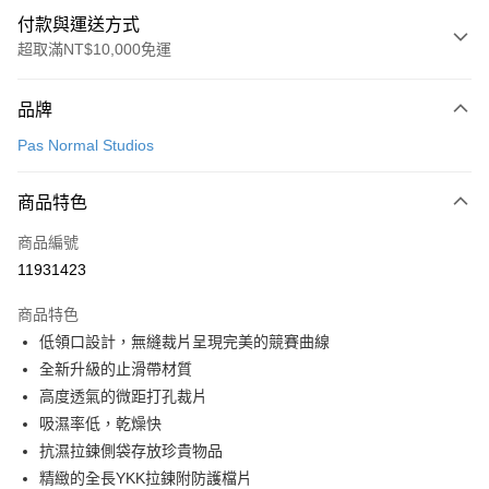
付款與運送方式
超取滿NT$10,000免運
付款方式
品牌
信用卡一次付款
Pas Normal Studios
超商取貨付款
商品特色
LINE Pay
商品編號
Apple Pay
11931423
Google Pay
商品特色
運送方式
低領口設計，無縫裁片呈現完美的競賽曲線
全新升級的止滑帶材質
全家店到店
高度透氣的微距打孔裁片
每筆NT$80，滿NT$10,000(含以上)免運費
吸濕率低，乾燥快
付款後全家取貨
抗濕拉鍊側袋存放珍貴物品
每筆NT$80，滿NT$10,000(含以上)免運費
精緻的全長YKK拉鍊附防護檔片