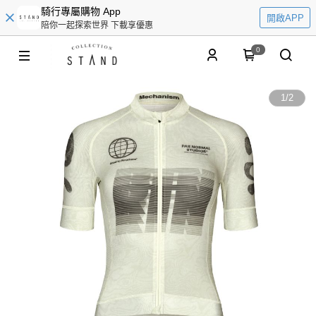
騎行專屬購物 App
開啟APP
陪你一起探索世界 下載享優惠
0
1
/
2