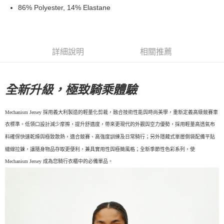
86% Polyester, 14% Elastane
7-11店到店
每筆NT$80，滿NT$10,000(含以上)免運費
付款後7-11取貨
詳細說明
相關推薦
每筆NT$80，滿NT$10,000(含以上)免運費
宅配
全新升級，極致騎乘體驗
每筆NT$130，滿NT$10,000(含以上)免運費
Mechanism Jersey 採用義大利製造的輕量化剪裁，融合技術性能與時尚美學，重新定義高級競賽車
衣標準。低領口設計減少摩擦，提升舒適度，帶來更現代的外觀與空力優勢，採用輕量高透氣布
料確保快速乾燥與極致散熱，適合競賽、高強度訓練及日常騎行；另外隱藏式單層側袋配備平貼
縫線拉鍊，讓隨身物品存取更便利，兼具實用性與極簡風格；全新季節性色彩系列，使
Mechanism Jersey 成為您騎行衣櫃中的必備單品。