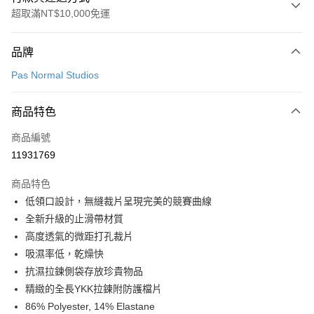
超取滿NT$10,000免運
付款方式
品牌
信用卡一次付款
Pas Normal Studios
超商取貨付款
商品特色
LINE Pay
商品編號
Apple Pay
11931769
Google Pay
商品特色
運送方式
低領口設計，無縫裁片呈現完美的競賽曲線
全新升級的止滑帶材質
全家店到店
高度透氣的微距打孔裁片
每筆NT$80，滿NT$10,000(含以上)免運費
吸濕率低，乾燥快
付款後全家取貨
抗濕拉鍊側袋存放珍貴物品
每筆NT$80，滿NT$10,000(含以上)免運費
精緻的全長YKK拉鍊附防護檔片
86% Polyester, 14% Elastane
7-11店到店