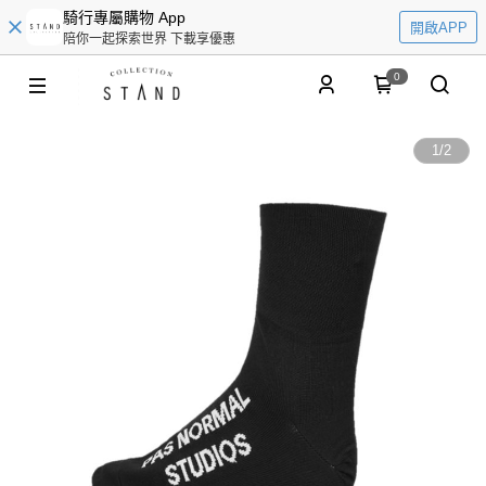
騎行專屬購物 App
開啟APP
陪你一起探索世界 下載享優惠
0
1
/
2