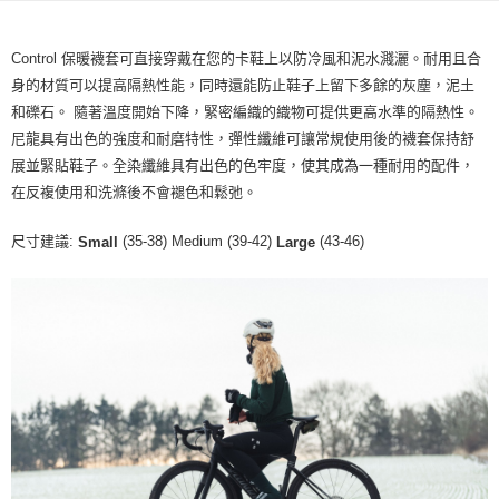
每筆NT$80，滿NT$10,000(含以上)免運費
Control 保暖襪套可直接穿戴在您的卡鞋上以防冷風和泥水濺灑。耐用且合
付款後7-11取貨
身的材質可以提高隔熱性能，同時還能防止鞋子上留下多餘的灰塵，泥土
每筆NT$80，滿NT$10,000(含以上)免運費
和礫石。 隨著溫度開始下降，緊密編織的織物可提供更高水準的隔熱性。
宅配
尼龍具有出色的強度和耐磨特性，彈性纖維可讓常規使用後的襪套保持舒
展並緊貼鞋子。全染纖維具有出色的色牢度，使其成為一種耐用的配件，
每筆NT$130，滿NT$10,000(含以上)免運費
在反複使用和​​洗滌後不會褪色和鬆弛。
尺寸建議:
(35-38) Medium (39-42)
(43-46)
Small
Large