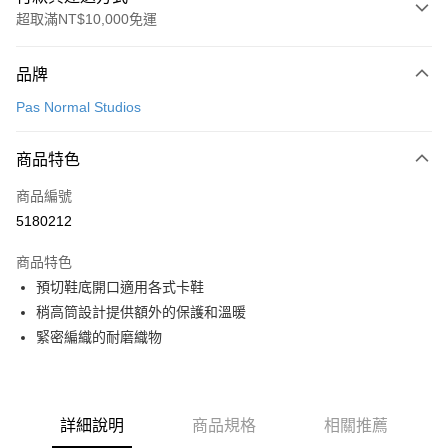
超取滿NT$10,000免運
付款方式
品牌
信用卡一次付款
Pas Normal Studios
超商取貨付款
商品特色
LINE Pay
商品編號
Apple Pay
5180212
Google Pay
商品特色
運送方式
預切鞋底開口適用各式卡鞋
稍高筒設計提供額外的保護和溫暖
全家店到店
緊密編織的耐磨織物
每筆NT$80，滿NT$10,000(含以上)免運費
付款後全家取貨
每筆NT$80，滿NT$10,000(含以上)免運費
詳細說明
商品規格
相關推薦
7-11店到店