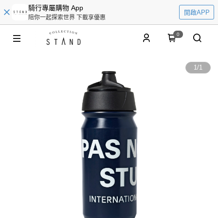
騎行專屬購物 App
開啟APP
陪你一起探索世界 下載享優惠
0
1
/
1