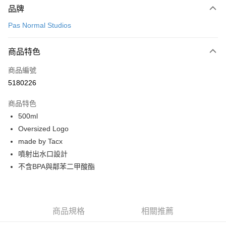
品牌
信用卡一次付款
Pas Normal Studios
超商取貨付款
商品特色
LINE Pay
商品編號
Apple Pay
5180226
Google Pay
商品特色
運送方式
500ml
Oversized Logo
全家店到店
made by Tacx
每筆NT$80，滿NT$10,000(含以上)免運費
噴射出水口設計
付款後全家取貨
不含BPA與鄰苯二甲酸酯
每筆NT$80，滿NT$10,000(含以上)免運費
7-11店到店
每筆NT$80，滿NT$10,000(含以上)免運費
商品規格
相關推薦