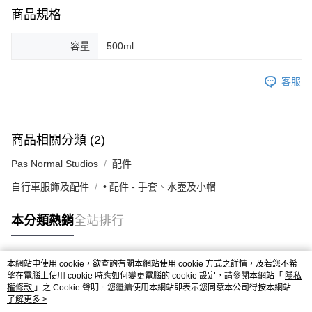
付款後7-11取貨
商品規格
每筆NT$80，滿NT$10,000(含以上)免運費
容量
500ml
宅配
每筆NT$130，滿NT$10,000(含以上)免運費
客服
商品相關分類 (2)
Pas Normal Studios
配件
自行車服飾及配件
• 配件 - 手套、水壺及小帽
本分類熱銷
全站排行
本網站中使用 cookie，欲查詢有關本網站使用 cookie 方式之詳情，及若您不希
熱門標籤
望在電腦上使用 cookie 時應如何變更電腦的 cookie 設定，請參閱本網站「
隱私
權條款
」之 Cookie 聲明。您繼續使用本網站即表示您同意本公司得按本網站使
用條款之 Cookie 聲明使用 cookie。
了解更多 >