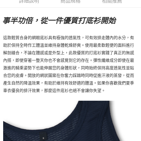
詳細說明
商品規格
相關推薦
每筆NT$80，滿NT$10,000(含以上)免運費
事半功倍，從一件優質打底衫開始
付款後7-11取貨
每筆NT$80，滿NT$10,000(含以上)免運費
這款輕質合身的網眼底衫具有極強的透氣性，可有效排走體內的水分，有
宅配
助於保持全時作工體溫並維持身體乾燥舒爽。使用最柔軟輕便的面料進行
每筆NT$130，滿NT$10,000(含以上)免運費
解剖縫合，不論在體感或是外型上，此款優質的打底衫實踐了真正的無感
內搭，即使穿著一整天你也不會感覺到它的存在。彈性纖維成分即使在最
激進的騎乘姿勢下也能伸展您的身體形狀，同時始終保持高度透氣性並貼
合您的皮膚。開放的網狀圖案在你奮力踩踏時同時促進汗液的蒸發，從而
產生自然的降溫效果，有助於維持有效舒適的體溫。如果你喜歡我們夏季
車衣優良的排汗效果，那麼這件底衫也絕不會讓你失望。