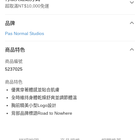
超取滿NT$10,000免運
付款方式
品牌
信用卡一次付款
Pas Normal Studios
超商取貨付款
商品特色
LINE Pay
商品編號
Apple Pay
5237025
Google Pay
商品特色
運送方式
優異穿著體感並貼合肌膚
全時維持身體乾燥舒爽並調節體溫
全家店到店
胸前精美小型Logo設計
每筆NT$80，滿NT$10,000(含以上)免運費
背部品牌標語Road to Nowhere
付款後全家取貨
每筆NT$80，滿NT$10,000(含以上)免運費
7-11店到店