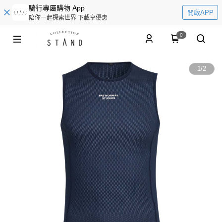
騎行專屬購物 App
開啟APP
陪你一起探索世界 下載享優惠
0
1
/
2