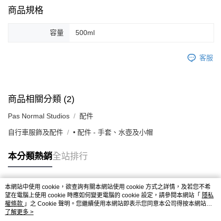
付款後7-11取貨
商品規格
每筆NT$80，滿NT$10,000(含以上)免運費
容量
500ml
宅配
每筆NT$130，滿NT$10,000(含以上)免運費
客服
商品相關分類 (2)
Pas Normal Studios
配件
自行車服飾及配件
• 配件 - 手套、水壺及小帽
本分類熱銷
全站排行
本網站中使用 cookie，欲查詢有關本網站使用 cookie 方式之詳情，及若您不希
熱門標籤
望在電腦上使用 cookie 時應如何變更電腦的 cookie 設定，請參閱本網站「
隱私
權條款
」之 Cookie 聲明。您繼續使用本網站即表示您同意本公司得按本網站使
用條款之 Cookie 聲明使用 cookie。
了解更多 >