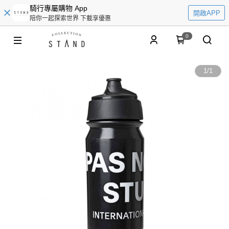
騎行專屬購物 App
開啟APP
陪你一起探索世界 下載享優惠
0
1
/
1