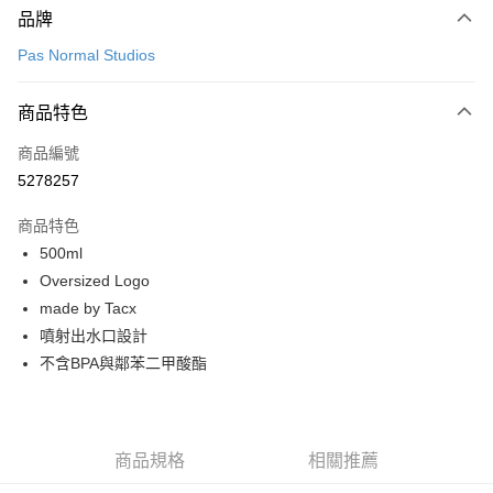
品牌
信用卡一次付款
Pas Normal Studios
超商取貨付款
商品特色
LINE Pay
商品編號
Apple Pay
5278257
Google Pay
商品特色
運送方式
500ml
Oversized Logo
全家店到店
made by Tacx
每筆NT$80，滿NT$10,000(含以上)免運費
噴射出水口設計
付款後全家取貨
不含BPA與鄰苯二甲酸酯
每筆NT$80，滿NT$10,000(含以上)免運費
7-11店到店
每筆NT$80，滿NT$10,000(含以上)免運費
商品規格
相關推薦