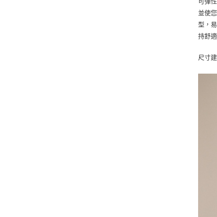
可彈性
並使
型，易
持舒適
尺寸建