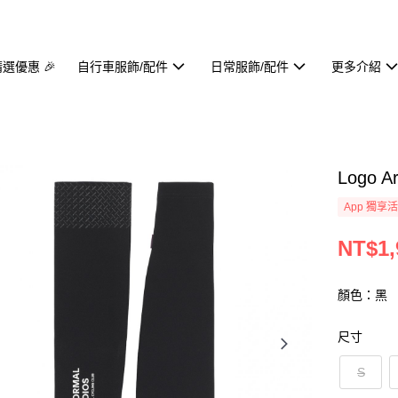
精選優惠 🎉
自行車服飾/配件
日常服飾/配件
更多介紹
Logo 
App 獨享
NT$1,
顏色：黑
尺寸
S