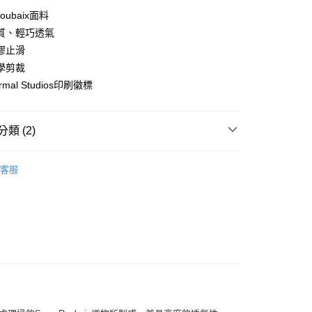
y
Roubaix面料
質、輕巧透氣
膠止滑
學剪裁
店
ormal Studios印刷徽標
0，滿NT$10,000(含以上)免運費
家取貨
類 (2)
0，滿NT$10,000(含以上)免運費
l Studios
配件
店
客服
0，滿NT$10,000(含以上)免運費
飾及配件
• 配件 - 保暖類
1取貨
0，滿NT$10,000(含以上)免運費
30，滿NT$10,000(含以上)免運費