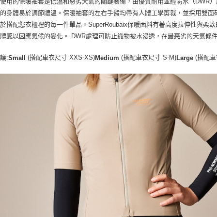
使用的保暖袖套是低溫和惡劣天氣的關鍵裝備，由優質耐用並經防水（DWR）處理過
您的身體易於調節體溫。保暖袖套的左右手臂均帶有人體工學剪裁，並採用雙面
於搭配您衣櫃裡的每一件單品。SuperRoubaix保暖面料有著高度拉伸性
體感以因應氣候的變化。 DWR處理可防止織​​物被水浸透，在最惡劣的天氣條
議:
(搭配車衣尺寸 XXS-XS)
(搭配車衣尺寸 S-M)
(搭配車衣
Small
Medium
Large