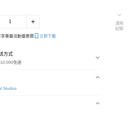
清除
紀錄
帳可享專屬活動優惠價
立即下載
送方式
10,000免運
次付款
l Studios
付款