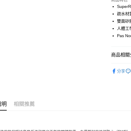
Google Pa
Super
疏水材
運送方式
雙面矽
人體工
全家店到
Pas N
每筆NT$8
付款後全
商品相關分
每筆NT$8
Pas Norma
7-11店到
分享
每筆NT$8
自行車服
付款後7-1
每筆NT$8
說明
相關推薦
宅配
每筆NT$1