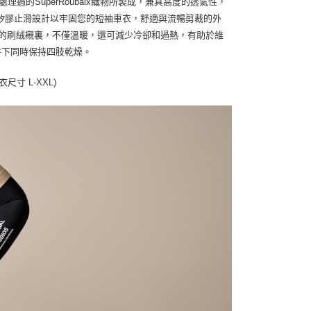
的SuperRoubaix織物所製成，兼具高度的透氣性，
矽膠止滑設計以牢固您的短袖車衣，舒適與流暢剪裁的外
與柔軟的刷絨襯裏，不僅溫暖，還可減少冷卻和過熱，有助於維
件下同時保持四肢乾燥。
尺寸 L-XXL)