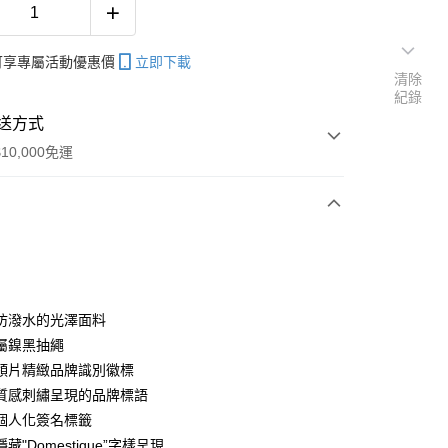
帳可享專屬活動優惠價
立即下載
清除
紀錄
送方式
10,000免運
次付款
付款
防潑水的光澤面料
屬鎳黑抽繩
領片精緻品牌識別徽標
y
質感刺繡呈現的品牌標語
個人化簽名標籤
藏"Domestique”字樣呈現