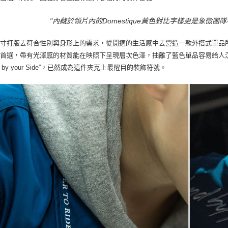
"內藏於領片內的Domestique黃色對比字樣更是象徵
寸打版去符合性別與身形上的需求，從閒適的生活感中去營造一款外搭式單品所該
配首選，帶有光澤感的材質能在映照下呈現層次色澤，抽離了藍色單品容易給人
nd by your Side”，已然成為這件夾克上最醒目的裝飾符號。