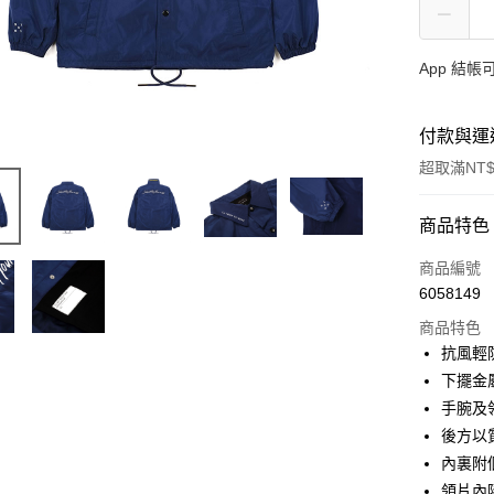
App 結
付款與運
超取滿NT$
付款方式
商品特色
信用卡一
商品編號
6058149
超商取貨
商品特色
LINE Pay
抗風輕
下擺金
Apple Pay
手腕及
Google Pa
後方以
內裏附
領片內隱