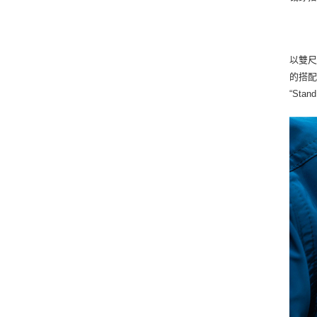
以雙尺
的搭
“Sta