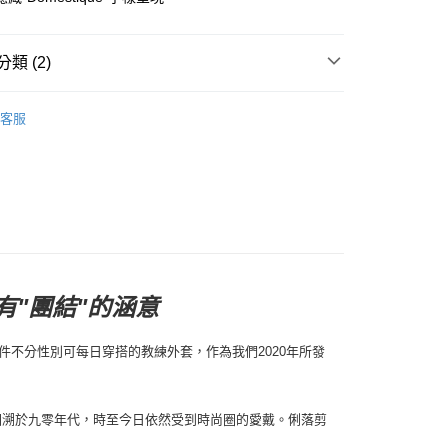
店
類 (2)
0，滿NT$10,000(含以上)免運費
llection 系列產品
家取貨
客服
0，滿NT$10,000(含以上)免運費
及配件
• 外著 - 背心及外套
店
0，滿NT$10,000(含以上)免運費
1取貨
0，滿NT$10,000(含以上)免運費
"團結"的涵意
30，滿NT$10,000(含以上)免運費
件不分性別可每日穿搭的教練外套，作為我們2020年所發
回溯於九零年代，時至今日依然受到時尚圈的愛戴。俐落剪