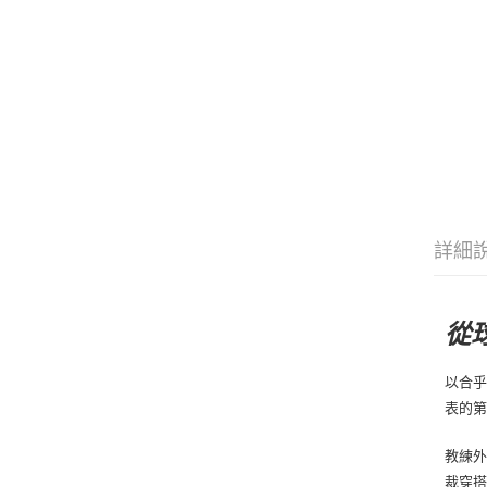
詳細
從
以合乎
表的
教練外
裁穿