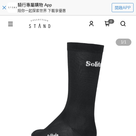
騎行專屬購物 App
開啟APP
陪你一起探索世界 下載享優惠
0
1
/
1