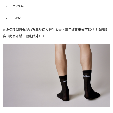
M 39-42
L 43-46
※
為保障消費者權益及基於個人衛生考量，襪子經售出後不提供退換貨服
。
務（商品寄錯、瑕疵除外）