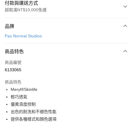
付款與運送方式
超取滿NT$10,000免運
付款方式
品牌
信用卡一次付款
Pas Normal Studios
超商取貨付款
商品特色
LINE Pay
商品編號
Apple Pay
6133065
Google Pay
商品特色
運送方式
Meryl®Skinlife
輕巧透氣
全家店到店
優異濕度控制
每筆NT$80，滿NT$10,000(含以上)免運費
出色的耐洗和不褪色性能
付款後全家取貨
提供各種樣式和顏色選項
每筆NT$80，滿NT$10,000(含以上)免運費