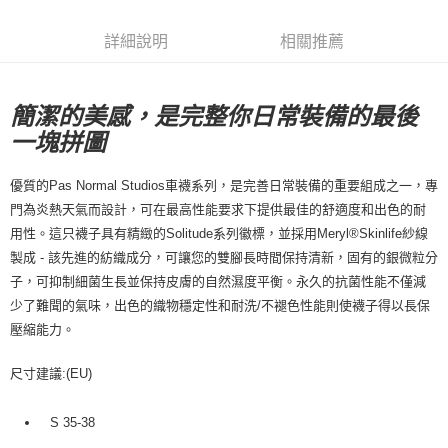
7-11店到店
每筆NT$80，滿NT$10,000(含以上)免運費
詳細說明
相關推薦
付款後7-11取貨
每筆NT$80，滿NT$10,000(含以上)免運費
簡潔的美感，是完整你日常裝備的最後
一塊拼圖
宅配
每筆NT$130，滿NT$10,000(含以上)免運費
優質的Pas Normal Studios車襪系列，是完善日常裝備的重要組成之一，專
門為炎熱天氣而設計，可在最高性能要求下提供最佳的舒適度和出色的耐
用性。這只襪子具有精緻的Solitude系列徽標，並採用Meryl®Skinlife紗線
製成 - 該先進的紡織成分，可讓您的雙腳長時間保持清新，固有的銀微粒分
子，可抑制細菌生長並保持皮膚的自然濕度平衡。永久的抗菌性能不僅減
少了難聞的氣味，出色的織物穩定性和耐洗/不褪色性能則使襪子得以長保
壓縮能力。
尺寸建議:(EU)
S 35-38