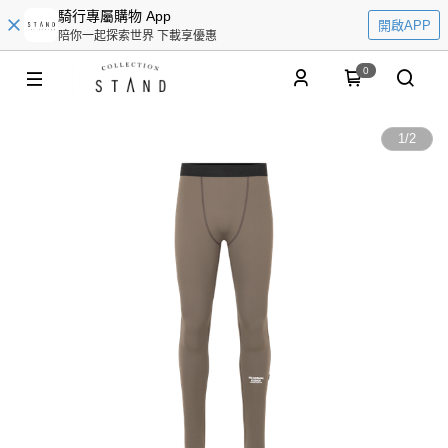
騎行專屬購物 App
開啟APP
陪你一起探索世界 下載享優惠
0
1
/
2