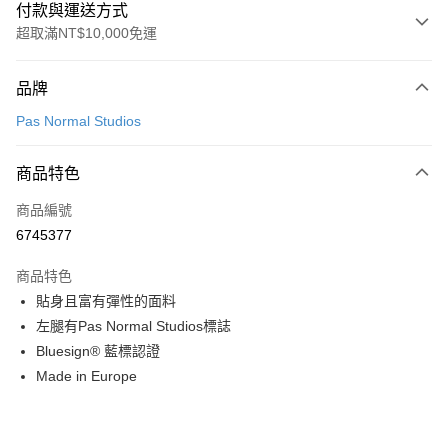
付款與運送方式
超取滿NT$10,000免運
付款方式
品牌
信用卡一次付款
Pas Normal Studios
超商取貨付款
商品特色
LINE Pay
商品編號
Apple Pay
6745377
Google Pay
商品特色
運送方式
貼身且富有彈性的面料
左腿有Pas Normal Studios標誌
全家店到店
Bluesign® 藍標認證
每筆NT$80，滿NT$10,000(含以上)免運費
Made in Europe
付款後全家取貨
每筆NT$80，滿NT$10,000(含以上)免運費