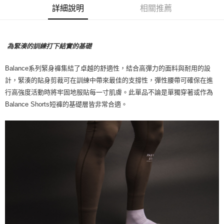
7-11店到店
詳細說明
相關推薦
每筆NT$80，滿NT$10,000(含以上)免運費
付款後7-11取貨
為緊湊的訓練打下結實的基礎
每筆NT$80，滿NT$10,000(含以上)免運費
Balance系列緊身褲集結了卓越的舒適性，結合高彈力的面料與耐用的設
宅配
計，緊湊的貼身剪裁可在訓練中帶來最佳的支撐性，彈性腰帶可確保在進
每筆NT$130，滿NT$10,000(含以上)免運費
行高強度活動時將牢固地服貼每一寸肌膚。此單品不論是單獨穿著或作為
Balance Shorts短褲的基礎層皆非常合適。