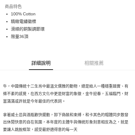
LINE Pay
商品特色
Apple Pay
100% Cotton
精緻電繡徽標
Google Pay
滑順的銅製調節環
限量36頂
運送方式
全家店到店
每筆NT$80，滿NT$10,000(含以上)免運費
詳細說明
相關推薦
付款後全家取貨
每筆NT$80，滿NT$10,000(含以上)免運費
牛，中國傳統十二生肖中最溫文儒雅的動物，總是給人一種穩重踏實、有
7-11店到店
條不紊的感覺，在西方文化中更是財富的象徵，金牛迎春，五福臨門，財
每筆NT$80，滿NT$10,000(含以上)免運費
富滿滿或許就是今年最佳的代表詞。
付款後7-11取貨
每筆NT$80，滿NT$10,000(含以上)免運費
拿著威士忌與酒瓶歡快擺動，卸下偽裝和束縛，和卡其色的帽體同步散發
出休閒快意的自在氛圍，本年度的主體牛與傳統形象刻意相反為之，就是
宅配
要讓人跳脫框架，感受最舒適得意的每一天
每筆NT$130，滿NT$10,000(含以上)免運費