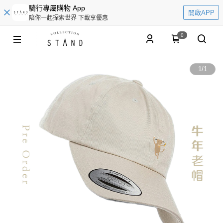
騎行專屬購物 App
開啟APP
陪你一起探索世界 下載享優惠
0
1
/
1