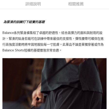
7-11店到店
詳細說明
相關推薦
每筆NT$80，滿NT$10,000(含以上)免運費
付款後7-11取貨
為緊湊的訓練打下結實的基礎
每筆NT$80，滿NT$10,000(含以上)免運費
Balance系列緊身褲集結了卓越的舒適性，結合高彈力的面料與耐用的設
宅配
計，緊湊的貼身剪裁可在訓練中帶來最佳的支撐性，彈性腰帶可確保在進
每筆NT$130，滿NT$10,000(含以上)免運費
行高強度活動時將牢固地服貼每一寸肌膚。此單品不論是單獨穿著或作為
Balance Shorts短褲的基礎層皆非常合適。