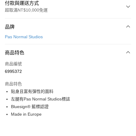
付款與運送方式
超取滿NT$10,000免運
付款方式
品牌
信用卡一次付款
Pas Normal Studios
超商取貨付款
商品特色
LINE Pay
商品編號
Apple Pay
6995372
Google Pay
商品特色
運送方式
貼身且富有彈性的面料
左腿有Pas Normal Studios標誌
全家店到店
Bluesign® 藍標認證
每筆NT$80，滿NT$10,000(含以上)免運費
Made in Europe
付款後全家取貨
每筆NT$80，滿NT$10,000(含以上)免運費