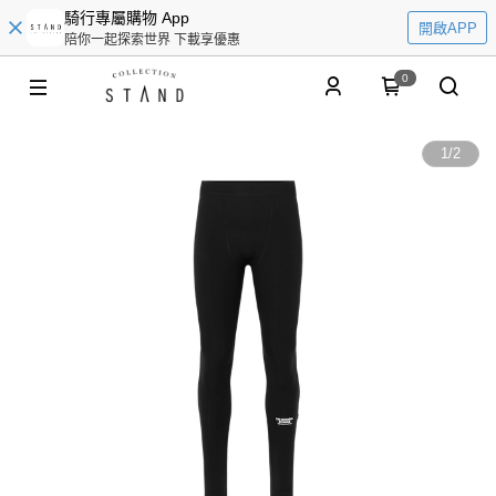
騎行專屬購物 App
開啟APP
陪你一起探索世界 下載享優惠
0
1
/
2