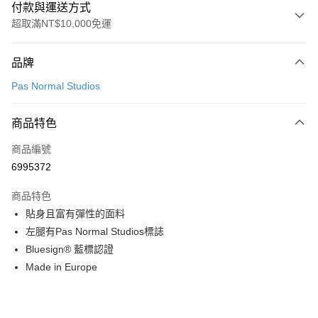
付款與運送方式
超取滿NT$10,000免運
付款方式
品牌
信用卡一次付款
Pas Normal Studios
超商取貨付款
商品特色
LINE Pay
商品編號
Apple Pay
6995372
Google Pay
商品特色
運送方式
貼身且富有彈性的面料
左腿有Pas Normal Studios標誌
全家店到店
Bluesign® 藍標認證
每筆NT$80，滿NT$10,000(含以上)免運費
Made in Europe
付款後全家取貨
每筆NT$80，滿NT$10,000(含以上)免運費