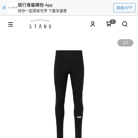
騎行專屬購物 App
開啟APP
陪你一起探索世界 下載享優惠
0
1
/
2