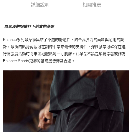
7-11店到店
詳細說明
相關推薦
每筆NT$80，滿NT$10,000(含以上)免運費
付款後7-11取貨
為緊湊的訓練打下結實的基礎
每筆NT$80，滿NT$10,000(含以上)免運費
Balance系列緊身褲集結了卓越的舒適性，結合高彈力的面料與耐用的設
宅配
計，緊湊的貼身剪裁可在訓練中帶來最佳的支撐性，彈性腰帶可確保在進
每筆NT$130，滿NT$10,000(含以上)免運費
行高強度活動時將牢固地服貼每一寸肌膚。此單品不論是單獨穿著或作為
Balance Shorts短褲的基礎層皆非常合適。