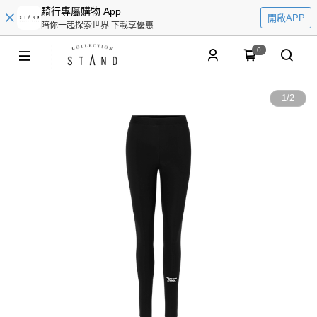
騎行專屬購物 App
開啟APP
陪你一起探索世界 下載享優惠
0
1
/
2