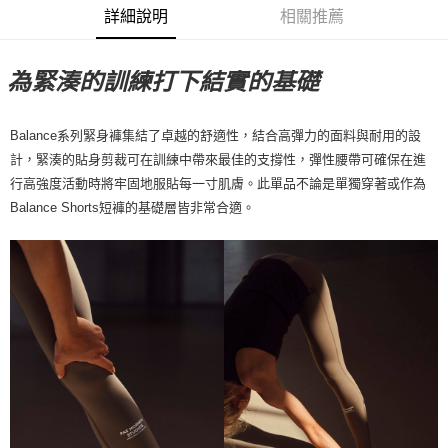
7-11店到店
詳細說明
相關推薦
每筆NT$80，滿NT$10,000(含以上)免運費
付款後7-11取貨
為緊湊的訓練打下結實的基礎
每筆NT$80，滿NT$10,000(含以上)免運費
Balance系列緊身褲集結了卓越的舒適性，結合高彈力的面料與耐用的設
宅配
計，緊湊的貼身剪裁可在訓練中帶來最佳的支撐性，彈性腰帶可確保在進
每筆NT$130，滿NT$10,000(含以上)免運費
行高強度活動時將牢固地服貼每一寸肌膚。此單品不論是單獨穿著或作為
Balance Shorts短褲的基礎層皆非常合適。