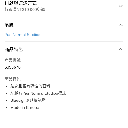
付款與運送方式
超取滿NT$10,000免運
付款方式
品牌
信用卡一次付款
Pas Normal Studios
超商取貨付款
商品特色
LINE Pay
商品編號
Apple Pay
6995678
Google Pay
商品特色
運送方式
貼身且富有彈性的面料
左腿有Pas Normal Studios標誌
全家店到店
Bluesign® 藍標認證
每筆NT$80，滿NT$10,000(含以上)免運費
Made in Europe
付款後全家取貨
每筆NT$80，滿NT$10,000(含以上)免運費