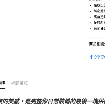
Google Pa
羅紋設
緻密針
運送方式
高度透
趾頭和襪筒
全家店到
葡萄牙
每筆NT$8
付款後全
商品相關分
每筆NT$8
Pas Norma
7-11店到
分享
每筆NT$8
日常服飾
付款後7-1
每筆NT$8
說明
相關推薦
宅配
每筆NT$1
潔的美感，是完整你日常裝備的最後一塊拼