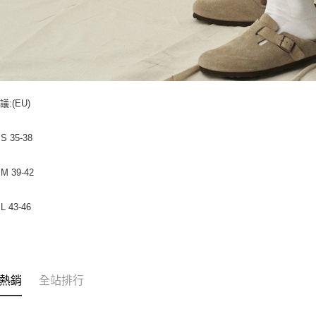
:(EU)
S 35-38
M 39-42
L 43-46
熱銷
全站排行