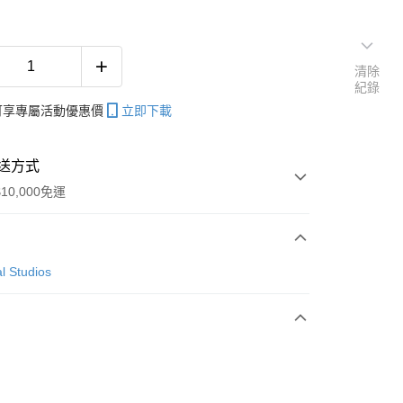
清除
紀錄
帳可享專屬活動優惠價
立即下載
送方式
10,000免運
次付款
l Studios
付款