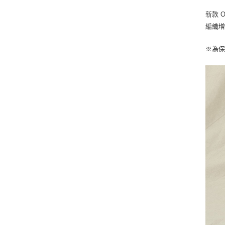
新款 
編織
※
為