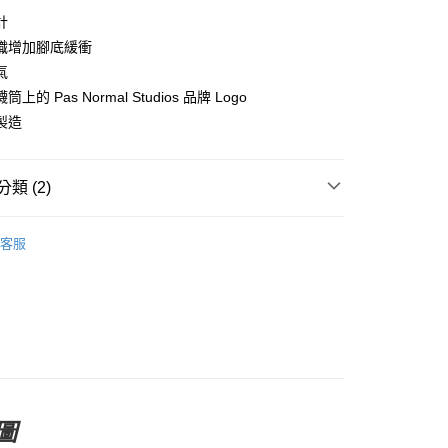
y
計
織增加腳底緩衝
氣
上的 Pas Normal Studios 品牌 Logo
店
製造
0，滿NT$10,000(含以上)免運費
家取貨
類 (2)
0，滿NT$10,000(含以上)免運費
l Studios
Off-Race 戶外休閒
店
客服
0，滿NT$10,000(含以上)免運費
及配件
• 配件 - 襪款、帽款及保暖類
1取貨
0，滿NT$10,000(含以上)免運費
30，滿NT$10,000(含以上)免運費
圖