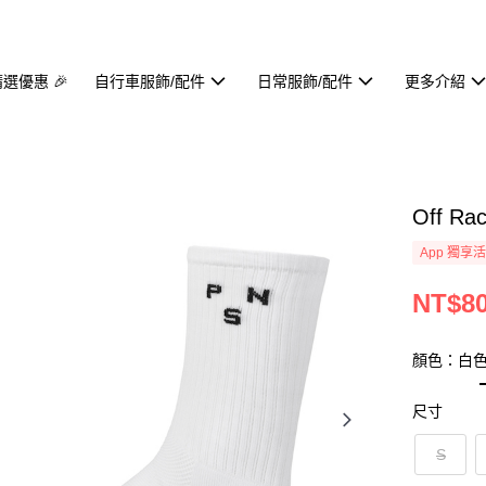
精選優惠 🎉
自行車服飾/配件
日常服飾/配件
更多介紹
Off Ra
App 獨享
NT$8
顏色：白
尺寸
S