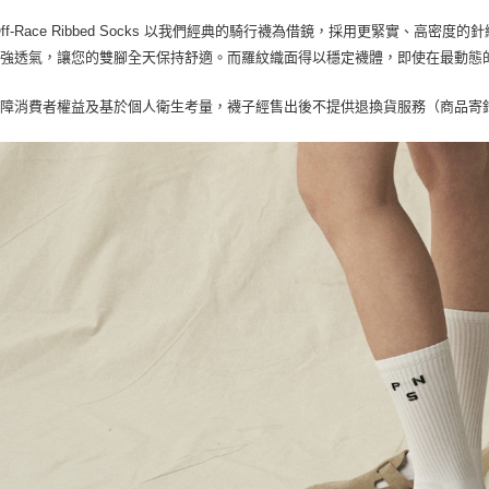
Off-Race Ribbed Socks 以我們經典的騎行襪為借鏡，採用更緊實、
增強透氣，讓您的雙腳全天保持舒適。而羅紋織面得以穩定襪體，即使在最動態
保障消費者權益及基於個人衛生考量，襪子經售出後不提供退換貨服務（商品寄