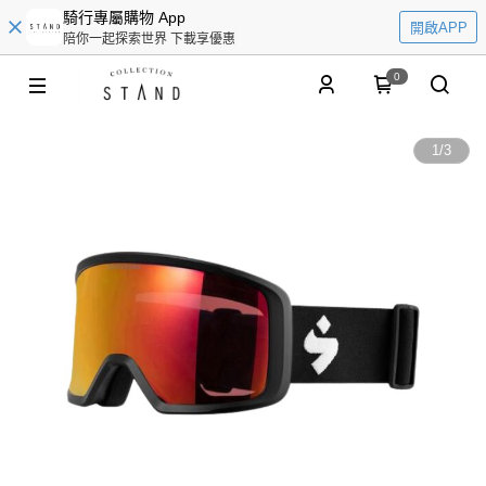
騎行專屬購物 App
開啟APP
陪你一起探索世界 下載享優惠
0
1
/
3