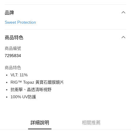
付款方式
品牌
信用卡一次付款
Sweet Protection
超商取貨付款
商品特色
LINE Pay
商品編號
Apple Pay
7295834
Google Pay
商品特色
運送方式
VLT: 11%
RIG™ Topaz 黃寶石鍍膜鏡片
全家店到店
抗衝擊、晶透清晰視野
每筆NT$80，滿NT$10,000(含以上)免運費
100% UV防護
付款後全家取貨
每筆NT$80，滿NT$10,000(含以上)免運費
7-11店到店
詳細說明
相關推薦
每筆NT$80，滿NT$10,000(含以上)免運費