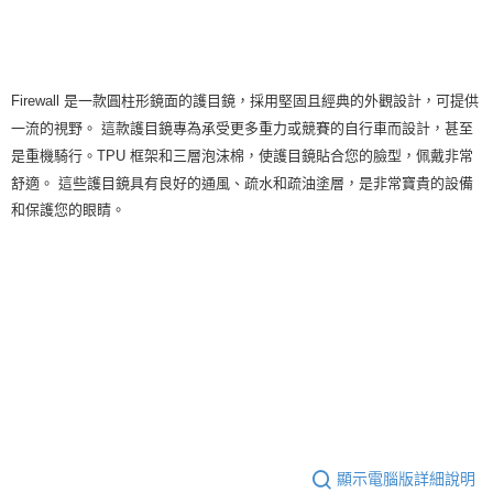
付款後7-11取貨
每筆NT$80，滿NT$10,000(含以上)免運費
Firewall 是一款圓柱形鏡面的護目鏡，採用堅固且經典的外觀設計，可提供
宅配
一流的視野。 這款護目鏡專為承受更多重力或競賽的自行車而設計，甚至
每筆NT$130，滿NT$10,000(含以上)免運費
是重機騎行。TPU 框架和三層泡沫棉，使護目鏡貼合您的臉型，佩戴非常
舒適。 這些護目鏡具有良好的通風、疏水和疏油塗層，是非常寶貴的設備
和保護您的眼睛。
顯示電腦版詳細說明