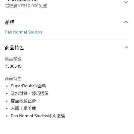
超取滿NT$10,000免運
付款方式
品牌
信用卡一次付款
Pas Normal Studios
超商取貨付款
商品特色
LINE Pay
商品編號
Apple Pay
7330545
Google Pay
商品特色
運送方式
SuperRoubaix面料
疏水材質、輕巧透氣
全家店到店
雙面矽膠止滑
每筆NT$80，滿NT$10,000(含以上)免運費
人體工學剪裁
付款後全家取貨
Pas Normal Studios印刷徽標
每筆NT$80，滿NT$10,000(含以上)免運費
7-11店到店