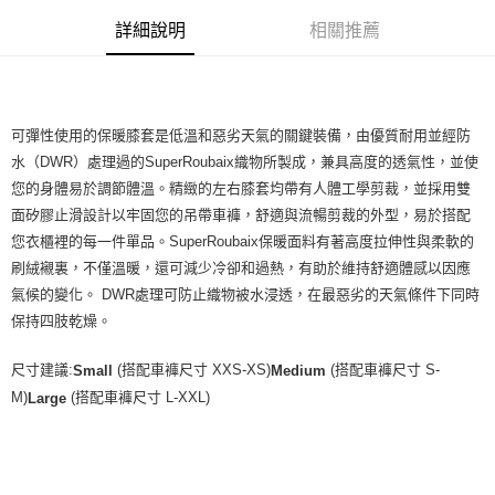
每筆NT$80，滿NT$10,000(含以上)免運費
詳細說明
相關推薦
付款後7-11取貨
每筆NT$80，滿NT$10,000(含以上)免運費
可彈性使用的保暖膝套是低溫和惡劣天氣的關鍵裝備，由優質耐用並經防
宅配
水（DWR）處理過的SuperRoubaix織物所製成，兼具高度的透氣性，並使
每筆NT$130，滿NT$10,000(含以上)免運費
您的身體易於調節體溫。精緻的左右膝套均帶有人體工學剪裁，並採用雙
面矽膠止滑設計以牢固您的吊帶車褲，舒適與流暢剪裁的外型，易於搭配
您衣櫃裡的每一件單品。SuperRoubaix保暖面料有著高度拉伸性與柔軟的
刷絨襯裏，不僅溫暖，還可減少冷卻和過熱，有助於維持舒適體感以因應
氣候的變化。 DWR處理可防止織​​物被水浸透，在最惡劣的天氣條件下同時
保持四肢乾燥。
尺寸建議:
(搭配車褲尺寸 XXS-XS)
(搭配車褲尺寸 S-
Small
Medium
M)
(搭配車褲尺寸 L-XXL)
Large