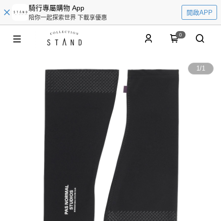
騎行專屬購物 App
開啟APP
陪你一起探索世界 下載享優惠
0
1
/
1