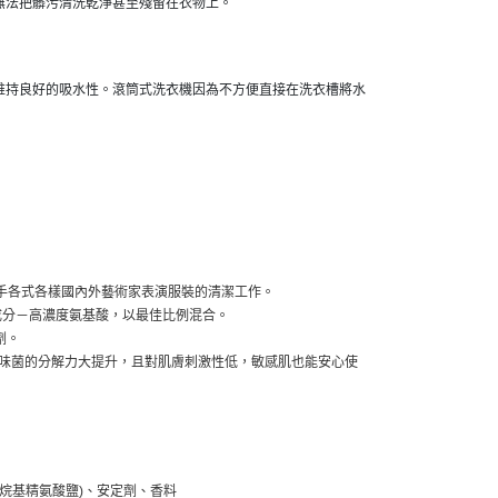
無法把髒污清洗乾淨甚至殘留在衣物上。
維持良好的吸水性。滾筒式洗衣機因為不方便直接在洗衣槽將水
 至今已經手各式各樣國內外藝術家表演服裝的清潔工作。
成分－高濃度氨基酸，以最佳比例混合。
劑。
與異味菌的分解力大提升，且對肌膚刺激性低，敏感肌也能安心使
、烷基精氨酸鹽)、安定劑、香料