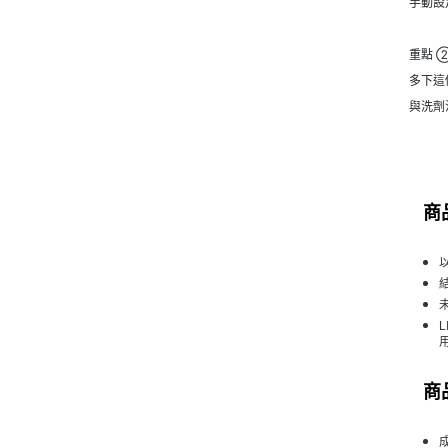
手動設
重點 
多下這
與洗劑
商
商