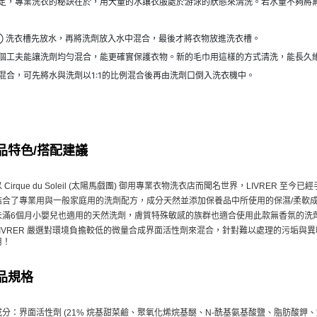
定，專業洗衣的秘訣在於，用大量的水讓衣服處於游泳的狀態來清洗。若水量不夠將
② 洗衣槽先放水，再將洗劑放入水中混合，最後才將衣物放進洗衣槽。
個工夫能讓洗劑均勻混合，能更確實保護衣物。新的毛巾用這樣的方式清洗，能長久
混合，可先將水與洗劑以1:1的比例混合後再由洗劑口倒入洗衣機中。
品特色/搭配建議
以 Cirque du Soleil (太陽馬戲團) 御用專業衣物洗衣店而聞名世界，LIVRER
結合了專業用與一般家庭用的洗劑配方，成分天然並添加保養品中所使用的保濕/柔軟
未滿6個月小嬰兒也適用的天然洗劑，膚質特殊敏感的族群也適合使用此款無香氛的洗
LIVRER 嚴選對環境負擔較低的微量合成界面活性劑來混合，針對難以處理的污垢
用！
品規格
成分：界面活性劑 (21% 烷基甜菜鹼、聚氧化烯烷基醚、N-酰基氨基酸鹽、脂肪酸鉀