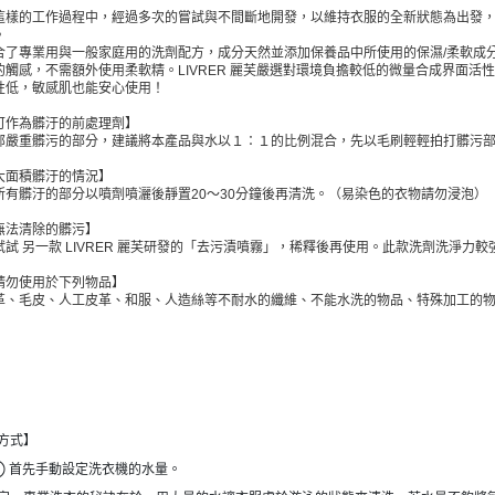
這樣的工作過程中，經過多次的嘗試與不間斷地開發，以維持衣服的全新狀態為出發
。
合了專業用與一般家庭用的洗劑配方，成分天然並添加保養品中所使用的保濕/柔軟成
的觸感，不需額外使用柔軟精。LIVRER 麗芙嚴選對環境負擔較低的微量合成界面
性低，敏感肌也能安心使用！
可作為髒汙的前處理劑】
部嚴重髒污的部分，建議將本產品與水以１：１的比例混合，先以毛刷輕輕拍打髒污
大面積髒汙的情況】
所有髒汙的部分以噴劑噴灑後靜置20～30分鐘後再清洗。（易染色的衣物請勿浸泡）
無法清除的髒污】
試試 另一款 LIVRER 麗芙研發的「去污漬噴霧」，稀釋後再使用。此款洗劑洗淨
請勿使用於下列物品】
革、毛皮、人工皮革、和服、人造絲等不耐水的纖維、不能水洗的物品、特殊加工的物
方式】
① 首先手動設定洗衣機的水量。