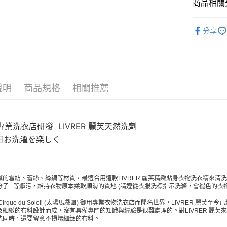
商品相關分
付款後全
LIVRER
每筆NT$8
分享
7-11店到
每筆NT$8
付款後7-1
說明
商品規格
相關推薦
每筆NT$8
宅配
每筆NT$1
專業洗衣店研發 LIVRER 麗芙天然洗劑
5日お洗濯を楽しく
膩的雪紡、蕾絲、絲綢等材質，最適合用這款LIVRER 麗芙精緻貼身衣物洗衣精來
分子...等髒污，維持衣物原本柔軟順滑的質地 (請遵從衣服洗標指示洗滌，會褪色的衣
 Cirque du Soleil (太陽馬戲團) 御用專業衣物洗衣店而聞名世界，LIVRE
及細緻的布料設計而成，沒有具備專門的知識與經驗是很難處理的。對LIVRER 麗
洗同時，還要留意不損壞細緻的布料。