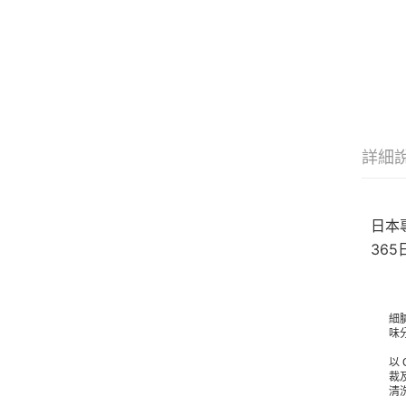
詳細
日本
36
細
味
以
裁
清