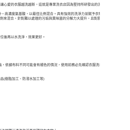
，讓心愛的衣服越洗越新，這就是專業洗衣店因為堅持所研發出的洗衣系
分－高濃度氨基酸，以最佳比例混合。具有強效的洗淨力並賦予衣物柔
活性劑來混合，針對難以處理的污垢與異味菌的分解力大提升，且對肌膚刺
部位後再以水洗淨，效果更好。
力較強，依據布料不同可能會有褪色的情況，使用前務必先確認衣服洗標。
品(樹脂加工、防潑水加工等)