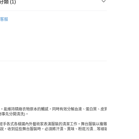
類 (1)
家取貨
 日本天然全效洗衣精
0，滿NT$10,000(含以上)免運費
客服
店
0，滿NT$10,000(含以上)免運費
1取貨
0，滿NT$10,000(含以上)免運費
30，滿NT$10,000(含以上)免運費
清洗。能維持精緻衣物原本的觸感，同時有效分解血液、蛋白質、皮質、異
物事先分開清洗)。
R 麗芙至今已經手各式各樣國內外藝術家表演服裝的清潔工作。舞台服裝以複雜的剪
芙來說，收到這些舞台服裝時，必須將汗漬、異味、粉底污漬…等頑垢仔細