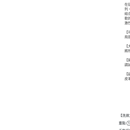
在
列
結
軟
激
【
局
【
將
【
請
【
皮
【洗滌
重點 