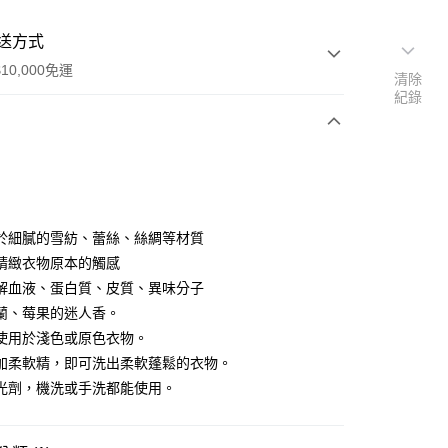
送方式
10,000免運
清除
紀錄
次付款
付款
於細膩的雪紡、蕾絲、絲綢等材質
精緻衣物原本的觸感
解血液、蛋白質、皮質、異味分子
y
蘭、莓果的迷人香。
使用於淺色或原色衣物。
加柔軟精，即可洗出柔軟蓬鬆的衣物。
光劑，機洗或手洗都能使用。
店
0，滿NT$10,000(含以上)免運費