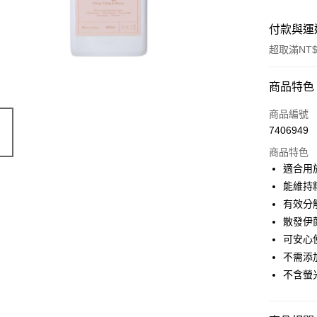
付款與運
超取滿NT$
付款方式
商品特色
信用卡一
商品編號
7406949
超商取貨
商品特色
LINE Pay
適合用
能維持
Apple Pay
有效分
Google Pa
散發伊
可安心
不需添
運送方式
不含螢
全家店到
每筆NT$8