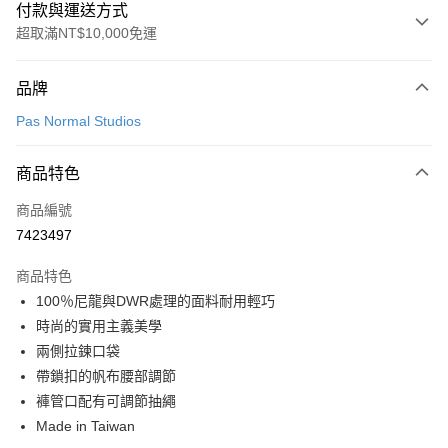
付款與運送方式
超取滿NT$10,000免運
付款方式
品牌
信用卡一次付款
Pas Normal Studios
超商取貨付款
商品特色
LINE Pay
商品編號
Apple Pay
7423497
Google Pay
商品特色
運送方式
100％尼龍與DWR處理的面料耐用輕巧
時尚的實用主義美學
全家店到店
兩側拉鍊口袋
每筆NT$80，滿NT$10,000(含以上)免運費
帶鎖扣的帆布腰部調節
付款後全家取貨
褲管口配有可調節抽繩
每筆NT$80，滿NT$10,000(含以上)免運費
Made in Taiwan