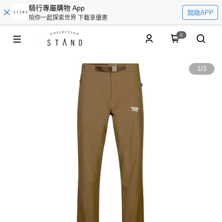
騎行專屬購物 App
開啟APP
陪你一起探索世界 下載享優惠
0
1
/
3