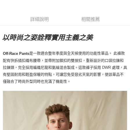
7-11店到店
每筆NT$80，滿NT$10,000(含以上)免運費
詳細說明
相關推薦
付款後7-11取貨
每筆NT$80，滿NT$10,000(含以上)免運費
以時尚之姿詮釋實用主義之美
宅配
每筆NT$130，滿NT$10,000(含以上)免運費
是一款適合整年季度與全天候使用的功能性單品。 此褲款
Off-Race Pants
配有快拆插扣織布腰帶，並帶附加鎖扣的雙按扣，重新設計的口袋拉鍊和
拉鍊頭，完全採用編織尼龍和氨綸混合製成。這款褲子採用 DWR 處理，具
有堅固耐用和輕盈保暖的特點，可讓您免受惡劣天氣的影響，使該單品不
僅融合了時尚外型同時也充滿了機能性。