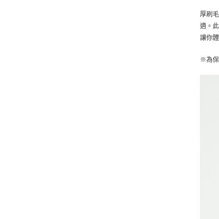
厚刷
適。此
讓你
※為