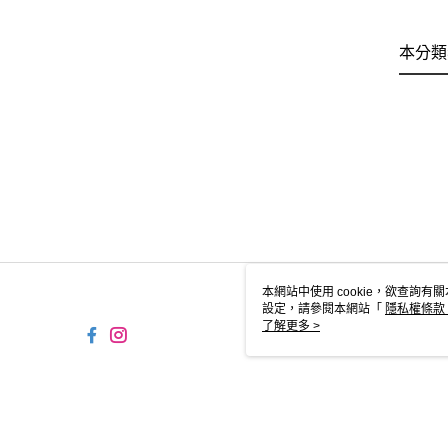
本分類
本網站中使用 cookie，欲查詢有關
設定，請參閱本網站「
隱私權條款
使用 cookie。
了解更多 >