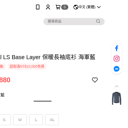
0
中文 (繁體)
al LS Base Layer 保暖長袖底衫 海軍藍
活動
超取滿NT$10,000免運
880
軍藍
S
M
L
XL