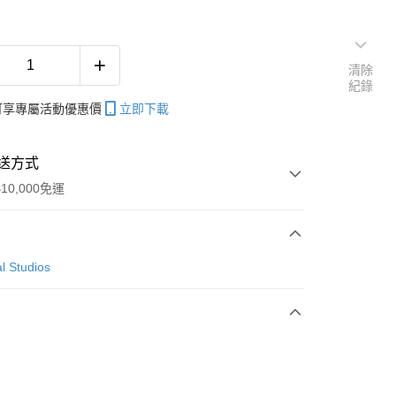
清除
紀錄
帳可享專屬活動優惠價
立即下載
送方式
10,000免運
次付款
l Studios
付款