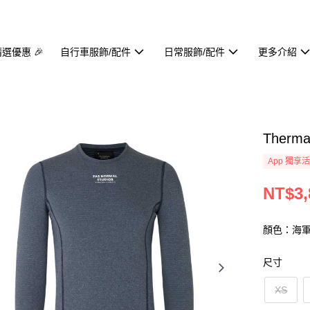
精選優惠 🎉
自行車服飾/配件
日常服飾/配件
更多介紹
Therm
App 獨享
NT$3,
顏色：海
尺寸
XS