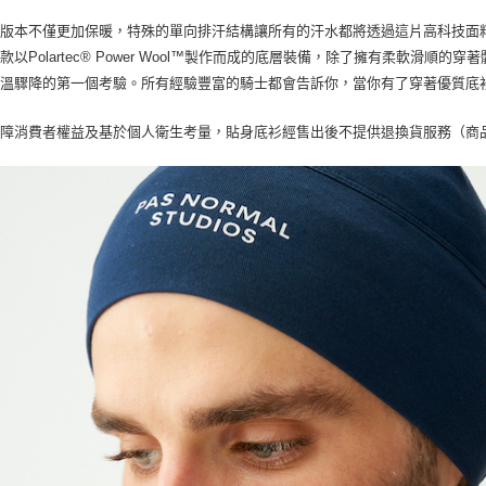
毛版本不僅更加保暖，特殊的單向排汗結構讓所有的汗水都將透過這片高科技面
款以Polartec® Power Wool™製作而成的底層裝備，除了擁有柔軟滑
體溫驟降的第一個考驗。所有經驗豐富的騎士都會告訴你，當你有了穿著優質底
保障消費者權益及基於個人衛生考量，貼身底衫經售出後不提供退換貨服務（商