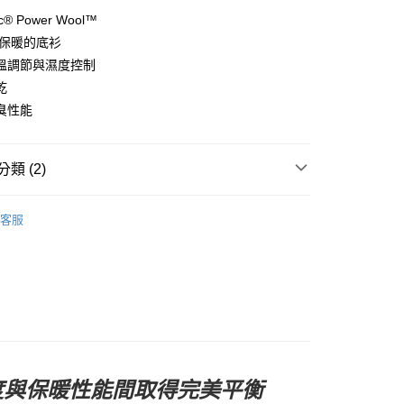
y
ec® Power Wool™
最保暖的底衫
溫調節與濕度控制
乾
店
臭性能
0，滿NT$10,000(含以上)免運費
家取貨
類 (2)
0，滿NT$10,000(含以上)免運費
l Studios
Mechanism AW 秋冬全系列
店
客服
0，滿NT$10,000(含以上)免運費
飾及配件
• 底衫 / 排汗衫
1取貨
0，滿NT$10,000(含以上)免運費
30，滿NT$10,000(含以上)免運費
，在厚度與保暖性能間取得完美平衡