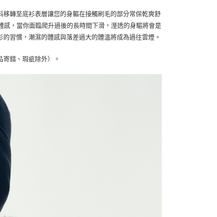
料移轉至底衫表層讓您的身軀在接觸刷毛的部分常保乾爽舒
順的穿著體感，當你面臨爬升過後的長時間下滑，溼透的身驅將會是
衫的習慣，潮濕的體感與落差過大的體溫將成為過往雲煙。
品寄錯、瑕疵除外）。