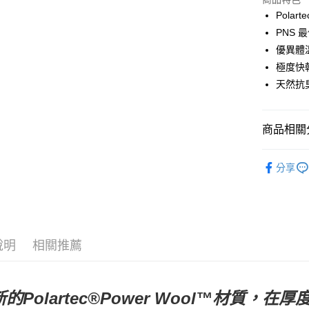
Google Pa
Polart
PNS 
運送方式
優異體
極度快
全家店到
天然抗
每筆NT$8
付款後全
商品相關分
每筆NT$8
Pas Norma
7-11店到
分享
每筆NT$8
自行車服
付款後7-1
每筆NT$8
說明
相關推薦
宅配
每筆NT$1
的Polartec®Power Wool™材質