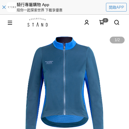
騎行專屬購物 App
開啟APP
陪你一起探索世界 下載享優惠
0
1
/
2