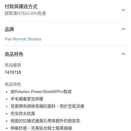
付款與運送方式
超取滿NT$10,000免運
付款方式
品牌
信用卡一次付款
Pas Normal Studios
超商取貨付款
商品特色
LINE Pay
商品編號
Apple Pay
7470718
Google Pay
商品特色
運送方式
由Polartec PowerShield®Pro製成
羊毛襯裏更加保暖
全家店到店
背面帶有網格背襯的面料，用於空氣流通
每筆NT$80，滿NT$10,000(含以上)免運費
完全防水抗風
付款後全家取貨
側面的拉鍊式通風孔帶來額外的透氣性
每筆NT$80，滿NT$10,000(含以上)免運費
伸展舒適，完美貼合騎士騎乘曲線