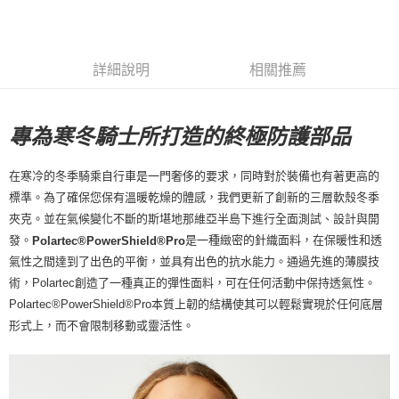
7-11店到店
每筆NT$80，滿NT$10,000(含以上)免運費
詳細說明
相關推薦
付款後7-11取貨
每筆NT$80，滿NT$10,000(含以上)免運費
專為寒冬騎士所打造的終極防護部品
宅配
每筆NT$130，滿NT$10,000(含以上)免運費
在寒冷的冬季騎乘自行車是一門奢侈的要求，同時對於裝備也有著更高的
標準。為了確保您保有溫暖乾燥的體感，我們更新了創新的三層軟殼冬季
夾克。並在氣候變化不斷的斯堪地那維亞半島下進行全面測試、設計與開
發。
是一種緻密的針織面料，在保暖性和透
Polartec®PowerShield®Pro
氣性之間達到了出色的平衡，並具有出色的抗水能力。通過先進的薄膜技
術，Polartec創造了一種真正的彈性面料，可在任何活動中保持透氣性。
Polartec®PowerShield®Pro本質上韌的結構使其可以輕鬆實現於任何底層
形式上，而不會限制移動或靈活性。