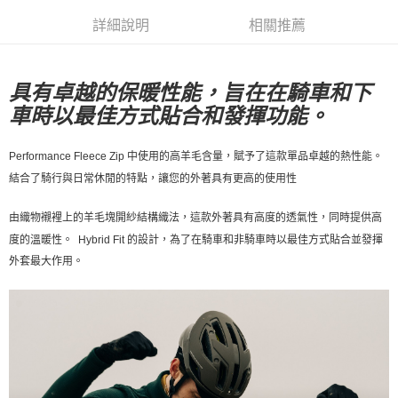
7-11店到店
詳細說明
相關推薦
每筆NT$80，滿NT$10,000(含以上)免運費
付款後7-11取貨
具有卓越的保暖性能，旨在在騎車和下
每筆NT$80，滿NT$10,000(含以上)免運費
車時以最佳方式貼合和發揮功能。
宅配
Performance Fleece Zip 中使用的高羊毛含量，賦予了這款單品卓越的熱性能。
每筆NT$130，滿NT$10,000(含以上)免運費
結合了騎行與日常休閒的特點，讓您的外著具有更高的使用性
由織物襯裡上的羊毛塊開紗結構織法，這款外著具有高度的透氣性，同時提供高
度的溫暖性。 Hybrid Fit 的設計，為了在騎車和非騎車時以最佳方式貼合並發揮
外套最大作用。