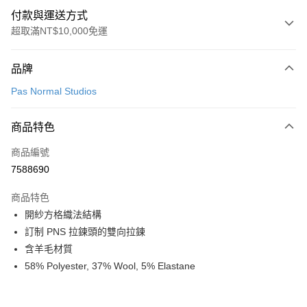
付款與運送方式
超取滿NT$10,000免運
付款方式
品牌
信用卡一次付款
Pas Normal Studios
超商取貨付款
商品特色
LINE Pay
商品編號
Apple Pay
7588690
Google Pay
商品特色
運送方式
開紗方格織法結構
訂制 PNS 拉鍊頭的雙向拉鍊
全家店到店
含羊毛材質
每筆NT$80，滿NT$10,000(含以上)免運費
58% Polyester, 37% Wool, 5% Elastane
付款後全家取貨
每筆NT$80，滿NT$10,000(含以上)免運費