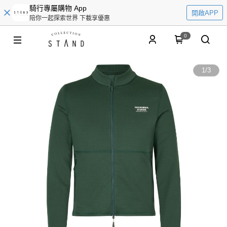
騎行專屬購物 App
開啟APP
陪你一起探索世界 下載享優惠
0
1
/
3