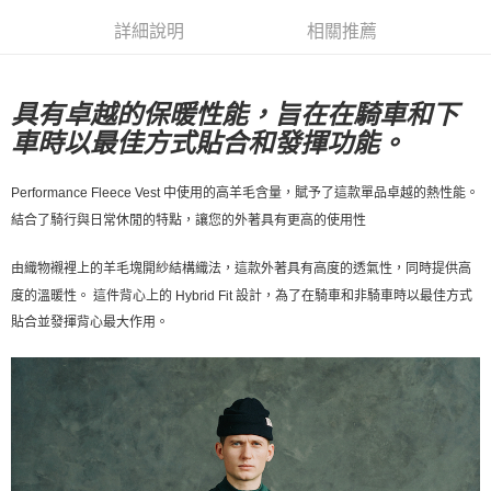
7-11店到店
詳細說明
相關推薦
每筆NT$80，滿NT$10,000(含以上)免運費
付款後7-11取貨
具有卓越的保暖性能，旨在在騎車和下
每筆NT$80，滿NT$10,000(含以上)免運費
車時以最佳方式貼合和發揮功能。
宅配
Performance Fleece Vest 中使用的高羊毛含量，賦予了這款單品卓越的熱性能。
每筆NT$130，滿NT$10,000(含以上)免運費
結合了騎行與日常休閒的特點，讓您的外著具有更高的使用性
由織物襯裡上的羊毛塊開紗結構織法，這款外著具有高度的透氣性，同時提供高
度的溫暖性。 這件背心上的 Hybrid Fit 設計，為了在騎車和非騎車時以最佳方式
貼合並發揮背心最大作用。