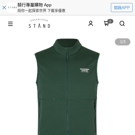
騎行專屬購物 App
開啟APP
陪你一起探索世界 下載享優惠
0
1
/
3