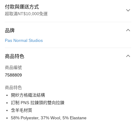
付款與運送方式
超取滿NT$10,000免運
付款方式
品牌
信用卡一次付款
Pas Normal Studios
超商取貨付款
商品特色
LINE Pay
商品編號
Apple Pay
7588809
Google Pay
商品特色
運送方式
開紗方格織法結構
訂制 PNS 拉鍊頭的雙向拉鍊
全家店到店
含羊毛材質
每筆NT$80，滿NT$10,000(含以上)免運費
58% Polyester, 37% Wool, 5% Elastane
付款後全家取貨
每筆NT$80，滿NT$10,000(含以上)免運費