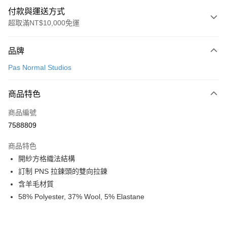
付款與運送方式
超取滿NT$10,000免運
付款方式
品牌
信用卡一次付款
Pas Normal Studios
超商取貨付款
商品特色
LINE Pay
商品編號
Apple Pay
7588809
Google Pay
商品特色
運送方式
開紗方格織法結構
訂制 PNS 拉鍊頭的雙向拉鍊
全家店到店
含羊毛材質
每筆NT$80，滿NT$10,000(含以上)免運費
58% Polyester, 37% Wool, 5% Elastane
付款後全家取貨
每筆NT$80，滿NT$10,000(含以上)免運費