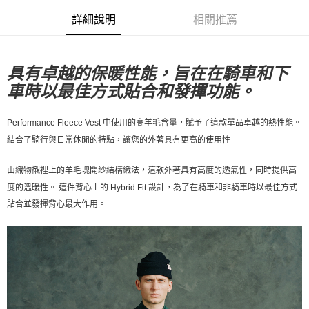
7-11店到店
詳細說明
相關推薦
每筆NT$80，滿NT$10,000(含以上)免運費
付款後7-11取貨
具有卓越的保暖性能，旨在在騎車和下
每筆NT$80，滿NT$10,000(含以上)免運費
車時以最佳方式貼合和發揮功能。
宅配
每筆NT$130，滿NT$10,000(含以上)免運費
Performance Fleece Vest 中使用的高羊毛含量，賦予了這款單品卓越的熱性能。
結合了騎行與日常休閒的特點，讓您的外著具有更高的使用性
由織物襯裡上的羊毛塊開紗結構織法，這款外著具有高度的透氣性，同時提供高
度的溫暖性。 這件背心上的 Hybrid Fit 設計，為了在騎車和非騎車時以最佳方式
貼合並發揮背心最大作用。