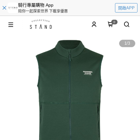
騎行專屬購物 App
開啟APP
陪你一起探索世界 下載享優惠
0
1
/
3