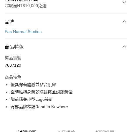
超取滿NT$10,000免運
付款方式
品牌
信用卡一次付款
Pas Normal Studios
超商取貨付款
商品特色
LINE Pay
商品編號
Apple Pay
7637129
Google Pay
商品特色
運送方式
優異穿著體感並貼合肌膚
全時維持身體乾燥舒爽並調節體溫
全家店到店
胸前精美小型Logo設計
每筆NT$80，滿NT$10,000(含以上)免運費
背部品牌標語Road to Nowhere
付款後全家取貨
每筆NT$80，滿NT$10,000(含以上)免運費
7-11店到店