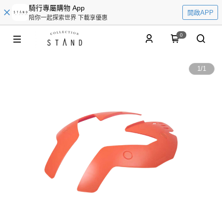
騎行專屬購物 App
開啟APP
陪你一起探索世界 下載享優惠
0
1
/
1