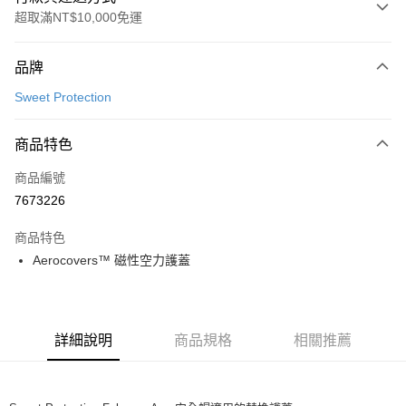
超取滿NT$10,000免運
付款方式
品牌
信用卡一次付款
Sweet Protection
超商取貨付款
商品特色
LINE Pay
商品編號
Apple Pay
7673226
Google Pay
商品特色
運送方式
Aerocovers™ 磁性空力護蓋
全家店到店
每筆NT$80，滿NT$10,000(含以上)免運費
詳細說明
商品規格
相關推薦
付款後全家取貨
每筆NT$80，滿NT$10,000(含以上)免運費
7-11店到店