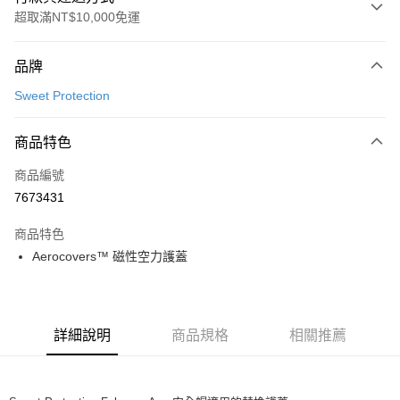
超取滿NT$10,000免運
付款方式
品牌
信用卡一次付款
Sweet Protection
超商取貨付款
商品特色
LINE Pay
商品編號
Apple Pay
7673431
Google Pay
商品特色
運送方式
Aerocovers™ 磁性空力護蓋
全家店到店
每筆NT$80，滿NT$10,000(含以上)免運費
詳細說明
商品規格
相關推薦
付款後全家取貨
每筆NT$80，滿NT$10,000(含以上)免運費
7-11店到店