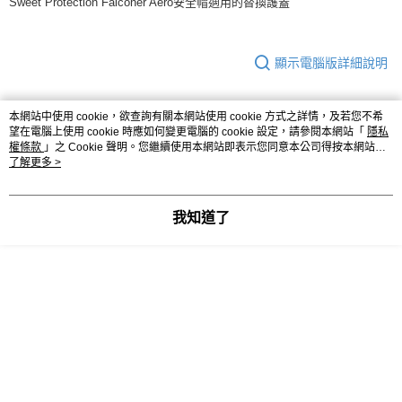
Sweet Protection Falconer Aero安全帽適用的替換護蓋
每筆NT$80，滿NT$10,000(含以上)免運費
付款後7-11取貨
顯示電腦版詳細說明
每筆NT$80，滿NT$10,000(含以上)免運費
宅配
本網站中使用 cookie，欲查詢有關本網站使用 cookie 方式之詳情，及若您不希
商品規格
望在電腦上使用 cookie 時應如何變更電腦的 cookie 設定，請參閱本網站「
隱私
每筆NT$130，滿NT$10,000(含以上)免運費
權條款
」之 Cookie 聲明。您繼續使用本網站即表示您同意本公司得按本網站使
M
頭圍54到57 cm
用條款之 Cookie 聲明使用 cookie。
了解更多 >
L
頭圍57到60 cm
我知道了
客服
商品相關分類 (2)
Sweet Protection
安全帽配件
🔥 零碼專區
Sweet Protection 5折以下