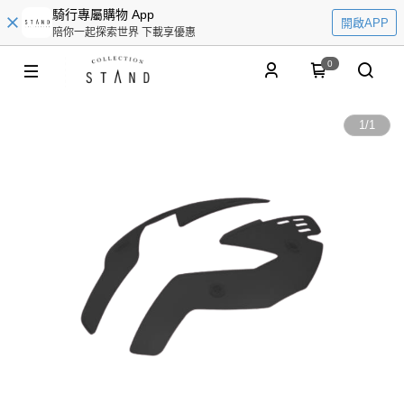
騎行專屬購物 App
開啟APP
陪你一起探索世界 下載享優惠
0
1
/
1