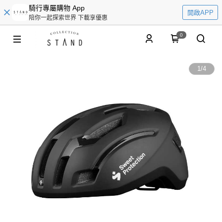
騎行專屬購物 App
開啟APP
陪你一起探索世界 下載享優惠
0
1
/
4