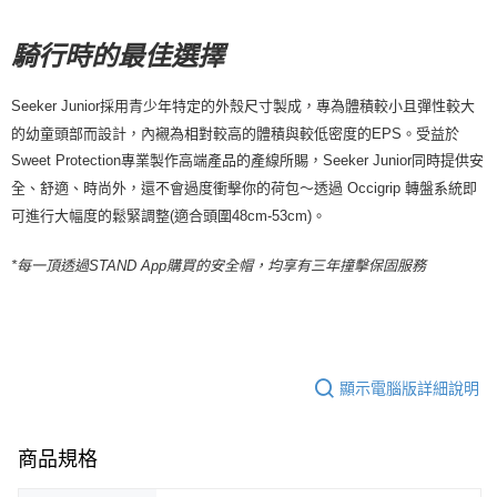
每筆NT$80，滿NT$10,000(含以上)免運費
騎行時的最佳選擇
宅配
每筆NT$130，滿NT$10,000(含以上)免運費
Seeker Junior採用青少年特定的外殼尺寸製成，專為體積較小且彈性較大
的幼童頭部而設計，內襯為相對較高的體積與較低密度的EPS。受益於
Sweet Protection專業製作高端產品的產線所賜，Seeker Junior同時提供安
全、舒適、時尚外，還不會過度衝擊你的荷包～透過 Occigrip 轉盤系統即
可進行大幅度的鬆緊調整(適合頭圍48cm-53cm)。
*每一頂透過STAND App購買的安全帽，均享有三年撞擊保固服務
顯示電腦版詳細說明
商品規格