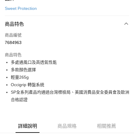
信用卡一次付款
Sweet Protection
超商取貨付款
商品特色
LINE Pay
商品編號
Apple Pay
7684963
Google Pay
商品特色
運送方式
多處通風口及高透氣性能
多款顏色選擇
全家店到店
輕量265g
每筆NT$80，滿NT$10,000(含以上)免運費
Occigrip 轉盤系統
付款後全家取貨
SP全系列產品均通過台灣標檢局、美國消費品安全委員會及歐洲
每筆NT$80，滿NT$10,000(含以上)免運費
合格認證
7-11店到店
每筆NT$80，滿NT$10,000(含以上)免運費
詳細說明
商品規格
相關推薦
付款後7-11取貨