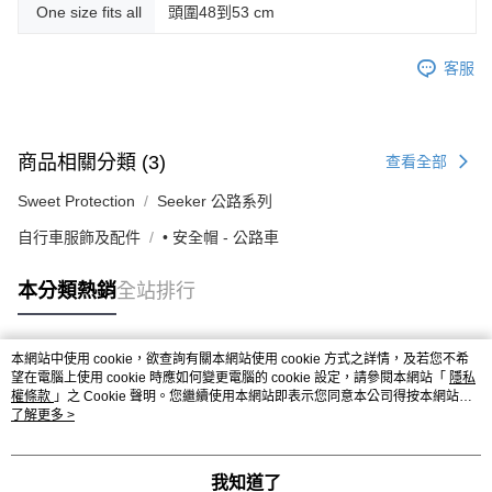
One size fits all
頭圍48到53 cm
客服
商品相關分類 (3)
查看全部
Sweet Protection
Seeker 公路系列
自行車服飾及配件
• 安全帽 - 公路車
本分類熱銷
全站排行
本網站中使用 cookie，欲查詢有關本網站使用 cookie 方式之詳情，及若您不希
熱門標籤
望在電腦上使用 cookie 時應如何變更電腦的 cookie 設定，請參閱本網站「
隱私
權條款
」之 Cookie 聲明。您繼續使用本網站即表示您同意本公司得按本網站使
用條款之 Cookie 聲明使用 cookie。
了解更多 >
我知道了