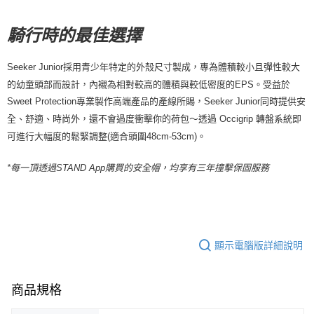
每筆NT$80，滿NT$10,000(含以上)免運費
騎行時的最佳選擇
宅配
每筆NT$130，滿NT$10,000(含以上)免運費
Seeker Junior採用青少年特定的外殼尺寸製成，專為體積較小且彈性較大
的幼童頭部而設計，內襯為相對較高的體積與較低密度的EPS。受益於
Sweet Protection專業製作高端產品的產線所賜，Seeker Junior同時提供安
全、舒適、時尚外，還不會過度衝擊你的荷包～透過 Occigrip 轉盤系統即
可進行大幅度的鬆緊調整(適合頭圍48cm-53cm)。
*每一頂透過STAND App購買的安全帽，均享有三年撞擊保固服務
顯示電腦版詳細說明
商品規格