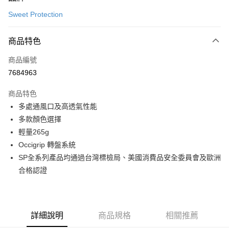
信用卡一次付款
Sweet Protection
超商取貨付款
商品特色
LINE Pay
商品編號
Apple Pay
7684963
Google Pay
商品特色
運送方式
多處通風口及高透氣性能
多款顏色選擇
全家店到店
輕量265g
每筆NT$80，滿NT$10,000(含以上)免運費
Occigrip 轉盤系統
付款後全家取貨
SP全系列產品均通過台灣標檢局、美國消費品安全委員會及歐洲
每筆NT$80，滿NT$10,000(含以上)免運費
合格認證
7-11店到店
每筆NT$80，滿NT$10,000(含以上)免運費
詳細說明
商品規格
相關推薦
付款後7-11取貨