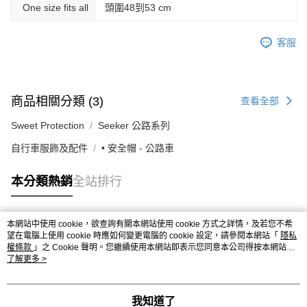
One size fits all
頭圍48到53 cm
客服
商品相關分類 (3)
查看全部
Sweet Protection
Seeker 公路系列
自行車服飾及配件
• 安全帽 - 公路車
本分類熱銷
全站排行
本網站中使用 cookie，欲查詢有關本網站使用 cookie 方式之詳情，及若您不希
熱門標籤
望在電腦上使用 cookie 時應如何變更電腦的 cookie 設定，請參閱本網站「
隱私
權條款
」之 Cookie 聲明。您繼續使用本網站即表示您同意本公司得按本網站使
用條款之 Cookie 聲明使用 cookie。
了解更多 >
我知道了