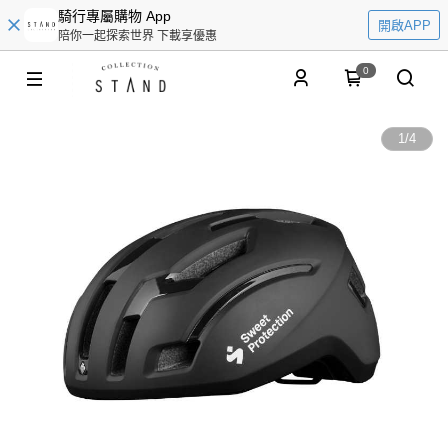
騎行專屬購物 App
開啟APP
陪你一起探索世界 下載享優惠
0
1
/
4