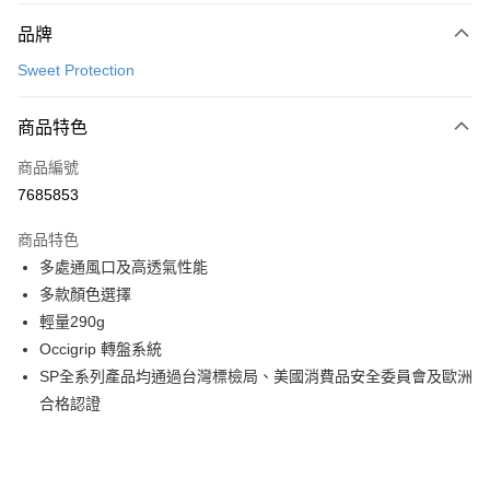
付款方式
品牌
信用卡一次付款
Sweet Protection
超商取貨付款
商品特色
LINE Pay
商品編號
Apple Pay
7685853
Google Pay
商品特色
運送方式
多處通風口及高透氣性能
多款顏色選擇
全家店到店
輕量290g
每筆NT$80，滿NT$10,000(含以上)免運費
Occigrip 轉盤系統
付款後全家取貨
SP全系列產品均通過台灣標檢局、美國消費品安全委員會及歐洲
每筆NT$80，滿NT$10,000(含以上)免運費
合格認證
7-11店到店
每筆NT$80，滿NT$10,000(含以上)免運費