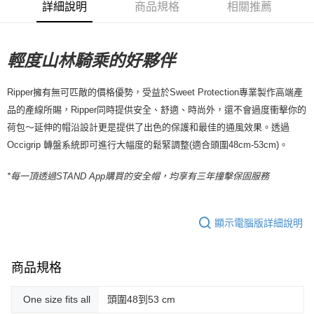
詳細說明
商品規格
相關推薦
付款後7-11取貨
每筆NT$80，滿NT$10,000(含以上)免運費
宅配
輕度山林騎乘的好夥伴
每筆NT$130，滿NT$10,000(含以上)免運費
Ripper擁有無可匹敵的價格優勢，受益於Sweet Protection專業製作高端產
品的產線所賜，Ripper同時提供安全、舒適、時尚外，還不會過度衝擊你的
荷包～延伸的帽沿設計更是提供了出色的保護和最佳的通風效果。透過
Occigrip 轉盤系統即可進行大幅度的鬆緊調整(適合頭圍48cm-53cm)。
*每一頂透過STAND App購買的安全帽，均享有三年撞擊保固服務
顯示電腦版詳細說明
商品規格
One size fits all
頭圍48到53 cm