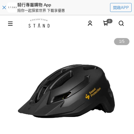
騎行專屬購物 App
開啟APP
陪你一起探索世界 下載享優惠
0
1
/
5