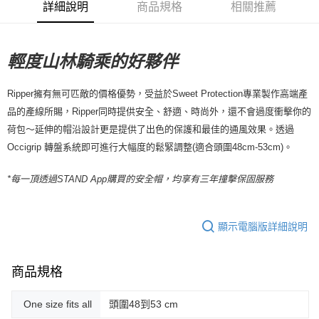
詳細說明
商品規格
相關推薦
付款後7-11取貨
每筆NT$80，滿NT$10,000(含以上)免運費
宅配
輕度山林騎乘的好夥伴
每筆NT$130，滿NT$10,000(含以上)免運費
Ripper擁有無可匹敵的價格優勢，受益於Sweet Protection專業製作高端產
品的產線所賜，Ripper同時提供安全、舒適、時尚外，還不會過度衝擊你的
荷包～延伸的帽沿設計更是提供了出色的保護和最佳的通風效果。透過
Occigrip 轉盤系統即可進行大幅度的鬆緊調整(適合頭圍48cm-53cm)。
*每一頂透過STAND App購買的安全帽，均享有三年撞擊保固服務
顯示電腦版詳細說明
商品規格
One size fits all
頭圍48到53 cm