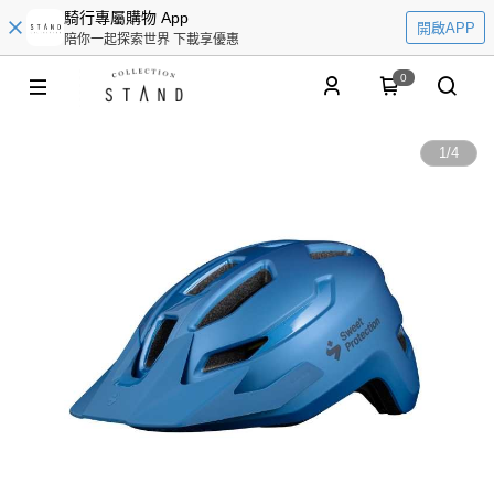
騎行專屬購物 App
開啟APP
陪你一起探索世界 下載享優惠
0
1
/
4