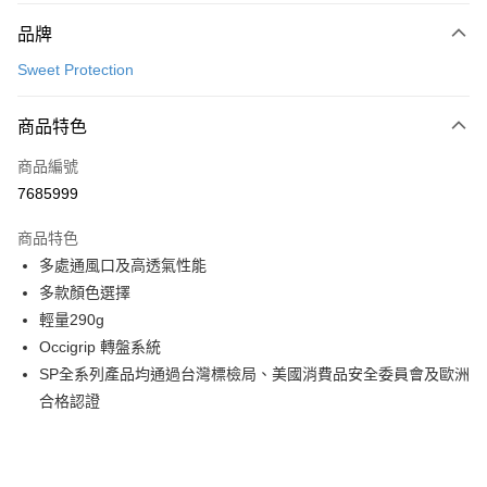
付款方式
品牌
信用卡一次付款
Sweet Protection
超商取貨付款
商品特色
LINE Pay
商品編號
Apple Pay
7685999
Google Pay
商品特色
運送方式
多處通風口及高透氣性能
多款顏色選擇
全家店到店
輕量290g
每筆NT$80，滿NT$10,000(含以上)免運費
Occigrip 轉盤系統
付款後全家取貨
SP全系列產品均通過台灣標檢局、美國消費品安全委員會及歐洲
每筆NT$80，滿NT$10,000(含以上)免運費
合格認證
7-11店到店
每筆NT$80，滿NT$10,000(含以上)免運費