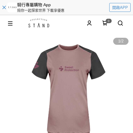
騎行專屬購物 App
開啟APP
陪你一起探索世界 下載享優惠
0
1
/
2