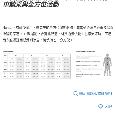
宅配
車騎乘與全方位活動
每筆NT$130，滿NT$10,000(含以上)免運費
Hunter上衣輕便耐用，是完美的全方位運動服飾，非常適合騎自行車及溜直
排輪時穿著。 此款運動上衣寬鬆舒適，材質透氣快乾，當您流汗時，不易
因衣服濕透而感受到涼意，清洗時也十分方便。
顯示電腦版詳細說明
客服