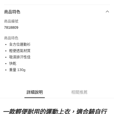
超商取貨付款
商品特色
LINE Pay
商品編號
Apple Pay
7818809
Google Pay
商品特色
運送方式
全方位運動衫
輕便透氣材質
全家店到店
吸濕排汗性佳
每筆NT$80，滿NT$10,000(含以上)免運費
快乾
付款後全家取貨
重量 130g
每筆NT$80，滿NT$10,000(含以上)免運費
7-11店到店
每筆NT$80，滿NT$10,000(含以上)免運費
詳細說明
相關推薦
付款後7-11取貨
每筆NT$80，滿NT$10,000(含以上)免運費
一款輕便耐用的運動上衣，適合騎自行