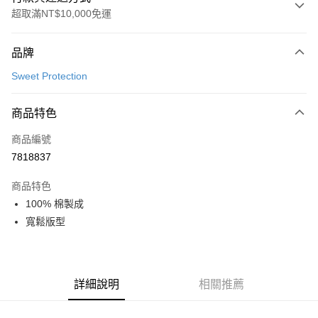
超取滿NT$10,000免運
付款方式
品牌
信用卡一次付款
Sweet Protection
超商取貨付款
商品特色
LINE Pay
商品編號
Apple Pay
7818837
Google Pay
商品特色
運送方式
100% 棉製成
寬鬆版型
全家店到店
每筆NT$80，滿NT$10,000(含以上)免運費
付款後全家取貨
詳細說明
相關推薦
每筆NT$80，滿NT$10,000(含以上)免運費
7-11店到店