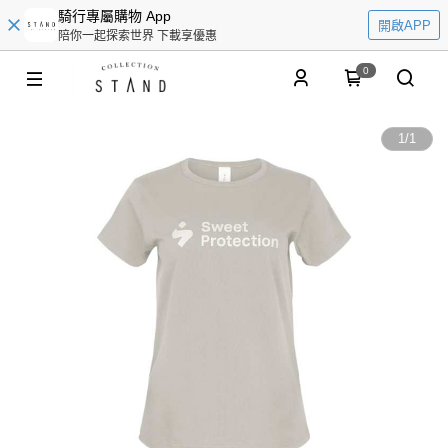
騎行專屬購物 App
開啟APP
陪你一起探索世界 下載享優惠
0
1
/
1