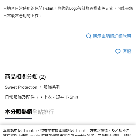
每筆NT$80，滿NT$10,000(含以上)免運費
日適合日常使用的休閒T-shirt。簡約的Logo設計與百搭素色元素，可能是您
日常最常著用的上衣。
付款後7-11取貨
每筆NT$80，滿NT$10,000(含以上)免運費
顯示電腦版詳細說明
宅配
每筆NT$130，滿NT$10,000(含以上)免運費
客服
商品相關分類 (2)
Sweet Protection
服飾系列
日常服飾及配件
• 上衣 - 短袖 T-Shirt
本分類熱銷
全站排行
本網站中使用 cookie，欲查詢有關本網站使用 cookie 方式之詳情，及若您不希
熱門標籤