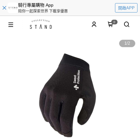
騎行專屬購物 App
開啟APP
陪你一起探索世界 下載享優惠
0
1
/
2