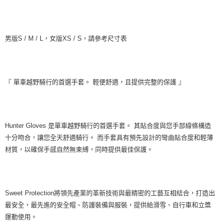
宅配
每筆NT$130，滿NT$10,000(含以上)免運費
男版S / M / L，女版XS / S，請參考尺寸表
『 單車越野騎行的首選手套。 輕便舒適，且提供完整的保護 』
Hunter Gloves 是單車越野騎行的首選手套。 其貼合度與您手部線條構造
十分吻合，讓您全天舒適騎行。 而手套具有預先設計的彎曲貼合度和輕薄
材質，以確保手感自然無束縛，同時提供最佳保護。
Sweet Protection將領先產業的革新技術與最精密的工藝互相結合，打造出
最安全，最先進的安全帽、防護裝備與服裝，提供給滑雪、自行車和立槳
運動使用。