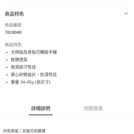
超商取貨付款
商品特色
LINE Pay
商品編號
Apple Pay
7819049
Google Pay
商品特色
運送方式
大拇指及食指可觸碰手機
輕便透氣
全家店到店
吸濕排汗性佳
每筆NT$80，滿NT$10,000(含以上)免運費
掌心矽膠設計，防滑性佳
付款後全家取貨
重量 34-45g (依尺寸)
每筆NT$80，滿NT$10,000(含以上)免運費
7-11店到店
每筆NT$80，滿NT$10,000(含以上)免運費
詳細說明
相關推薦
付款後7-11取貨
每筆NT$80，滿NT$10,000(含以上)免運費
共有男版 / 女版可供選擇