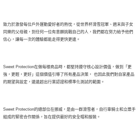
致力於激發每位戶外運動愛好者的熱忱，從世界杯滑雪冠軍、週末與子女
同樂的父母親，到任何一位有意願挑戰自己的人，我們都在努力給予他們
信心，讓每一次的體驗都能走得更快更遠。
Sweet Protection在做每樣商品時，都堅持遵守核心設計價值，做到「更
強，更輕，更好」這個價值引導了所有產品決策， 也因此我們對自家產品
的期望與設定，遠遠超出行業認證和標準化測試的範圍。
Sweet Protection的總部位在挪威，是由一群滑雪者，自行車騎士和立槳手
組成的緊密合作關係，旨在提供最好的安全帽和服裝。