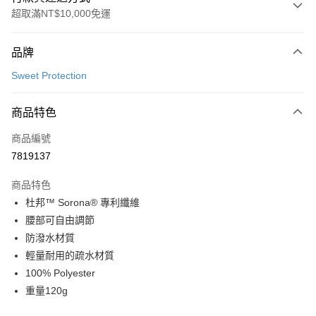
超取滿NT$10,000免運
付款方式
品牌
信用卡一次付款
Sweet Protection
超商取貨付款
商品特色
LINE Pay
商品編號
Apple Pay
7819137
Google Pay
商品特色
運送方式
杜邦™ Sorona® 專利纖維
腰部可自由調節
全家店到店
防潑水材質
每筆NT$80，滿NT$10,000(含以上)免運費
輕量耐用的疏水材質
付款後全家取貨
100% Polyester
每筆NT$80，滿NT$10,000(含以上)免運費
重量120g
7-11店到店