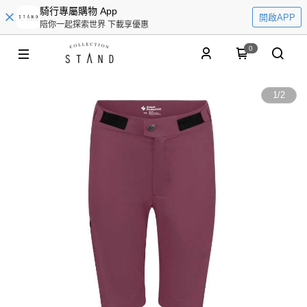
騎行專屬購物 App
開啟APP
陪你一起探索世界 下載享優惠
0
1
/
2