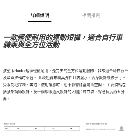
每筆NT$80，滿NT$10,000(含以上)免運費
詳細說明
相關推薦
付款後7-11取貨
每筆NT$80，滿NT$10,000(含以上)免運費
一款輕便耐用的運動短褲，適合自行車
宅配
騎乘與全方位活動
每筆NT$130，滿NT$10,000(含以上)免運費
孩童版Hunter短褲輕便耐用，是完美的全方位運動服飾，非常適合騎自行車
及溜直排輪時穿著。 此款短褲布料具彈性且防潑水，合身設計讓孩子可不
受限制地踩踏、奔跑，使用護膝時，也不影響膝蓋彎曲空間。 主要特點包
括腰部調節設計，及一個網眼通風設計的大腿拉鍊口袋，穿著長度約五分
褲。