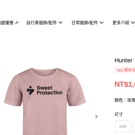
精選優惠 🎉
自行車服飾/配件
日常服飾/配件
更多介紹
Hunte
App 獨享
NT$1,
顏色：玫
尺寸
128