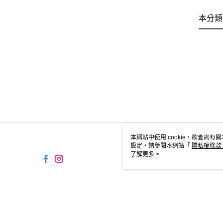
本分類
本網站中使用 cookie，欲查詢有關
設定，請參閱本網站「
隱私權條款
使用 cookie。
了解更多 >