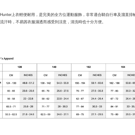
Hunter上衣輕便耐用，是完美的全方位運動服飾，非常適合騎自行車及溜直
子流汗時，不易因衣服濕透而感受到涼意，清洗時也十分方便。