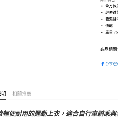
Google Pa
全方位
輕便透
運送方式
吸濕排
快乾
全家店到
重量 75
每筆NT$8
付款後全
商品相關分
每筆NT$8
Sweet Prot
7-11店到
分享
每筆NT$8
日常服飾
付款後7-1
每筆NT$8
說明
相關推薦
宅配
每筆NT$1
款輕便耐用的運動上衣，適合自行車騎乘與