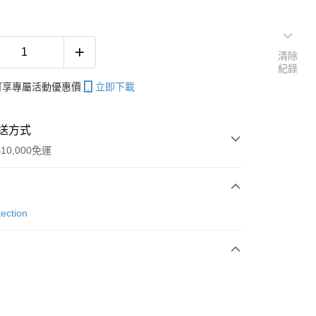
清除
紀錄
帳可享專屬活動優惠價
立即下載
送方式
10,000免運
次付款
ection
付款