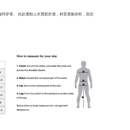
排輪時穿著。 此款運動上衣寬鬆舒適，材質透氣快乾，當您