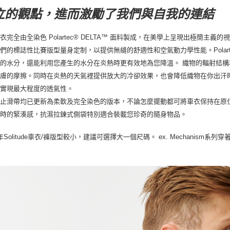
立的觀點，進而激勵了我們與自我的連結
衣完全由全染色 Polartec® DELTA™ 面料製成，在美學上呈現出極簡主義的
們的標誌性比賽版型量身定制，以提供無縫的舒適性和空氣動力學性能。Polartec® Del
的水分，還能利用您產生的水分在炎熱時更有效地為您降溫。 織物的輻射結
膚的摩擦。同時在炎熱的天氣裡提供放大的冷卻效果，也會降低織物在你出汗
可實現最大程度的透氣性。
的止滑帶均已更新為柔軟及完全染色的版本，不論怎麼擺動都可將車衣保持在原
著時的緊湊感，抗濕拉鍊式側袋特別適合裝載您珍奇的隨身物品。
ex. Mechanism
22年Solitude車衣/褲版型較小，建議可選擇大一個尺碼。