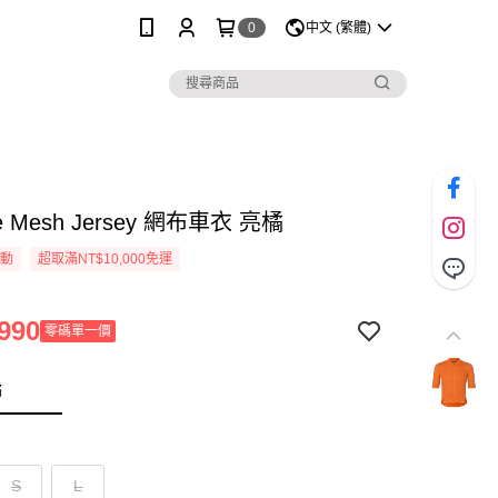
0
中文 (繁體)
ude Mesh Jersey 網布車衣 亮橘
活動
超取滿NT$10,000免運
990
零碼單一價
橘
S
L