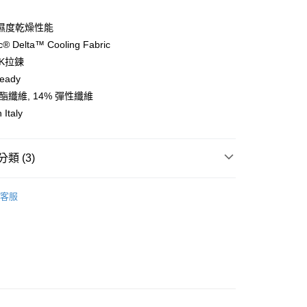
y
濕度乾燥性能
c® Delta™ Cooling Fabric
K拉鍊
eady
店
聚酯纖維, 14% 彈性纖維
0，滿NT$10,000(含以上)免運費
 Italy
家取貨
0，滿NT$10,000(含以上)免運費
類 (3)
店
l Studios
Solitude 系列
0，滿NT$10,000(含以上)免運費
客服
飾及配件
• 春夏 - 男款車衣
1取貨
區
Pas Normal Studios 春夏系列
0，滿NT$10,000(含以上)免運費
30，滿NT$10,000(含以上)免運費