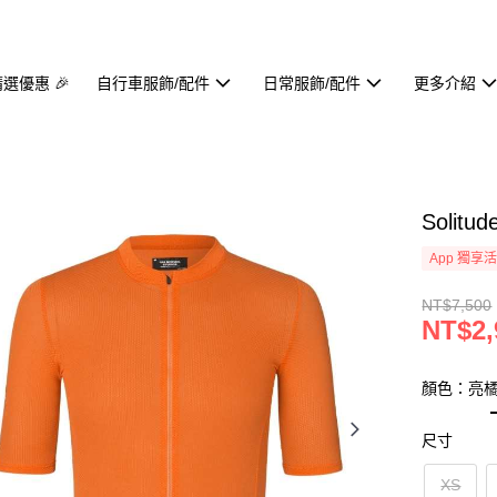
精選優惠 🎉
自行車服飾/配件
日常服飾/配件
更多介紹
Solit
App 獨享
NT$7,500
NT$2,
顏色：亮
尺寸
XS