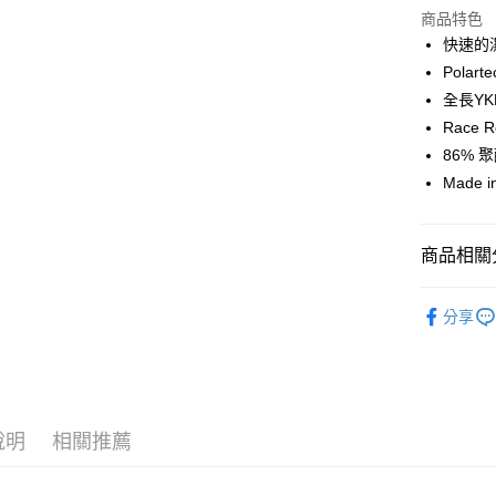
商品特色
Google Pa
快速的
Polarte
運送方式
全長YK
Race R
全家店到
86% 
每筆NT$8
Made in
付款後全
每筆NT$8
商品相關分
7-11店到
Pas Norma
每筆NT$8
分享
自行車服
付款後7-1
🔥 零碼專
每筆NT$8
宅配
說明
相關推薦
每筆NT$1