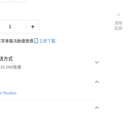
清除
紀錄
帳可享專屬活動優惠價
立即下載
送方式
10,000免運
次付款
l Studios
付款