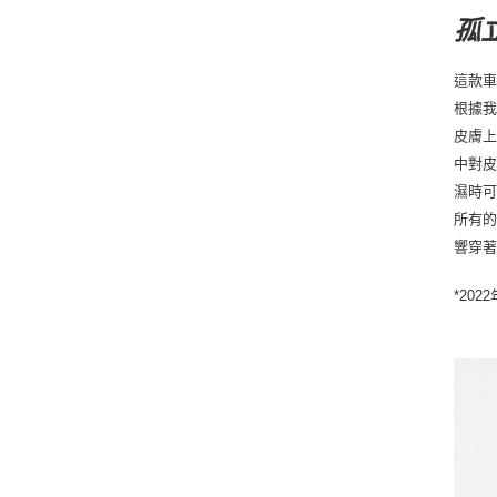
孤
這款車
根據我
皮膚上
中對皮
濕時
所有
響穿
*20